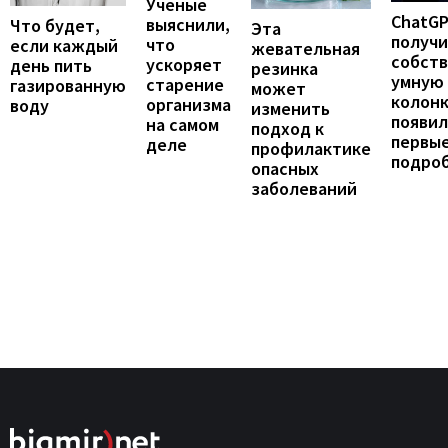
Ученые
ChatG
выяснили,
Что будет,
Эта
получ
что
если каждый
жевательная
собст
ускоряет
день пить
резинка
умную
старение
газированную
может
колонк
организма
воду
изменить
появил
на самом
подход к
первы
деле
профилактике
подро
опасных
заболеваний