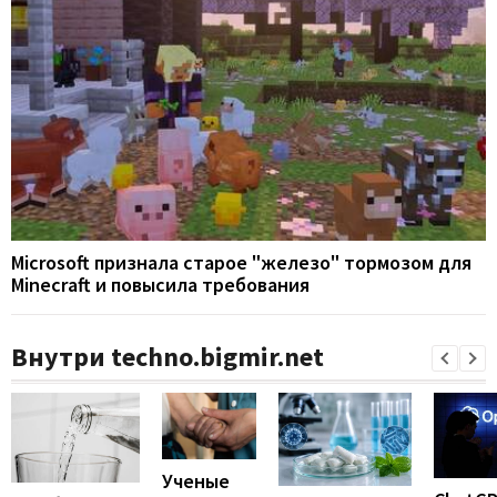
Microsoft признала старое "железо" тормозом для
Minecraft и повысила требования
Внутри techno.bigmir.net
Ученые