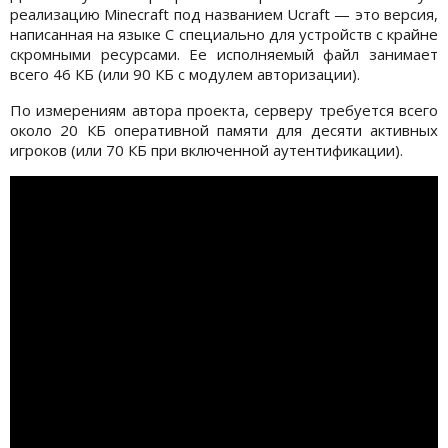
реализацию Minecraft под названием Ucraft — это версия,
написанная на языке C специально для устройств с крайне
скромными ресурсами. Ее исполняемый файл занимает
всего 46 КБ (или 90 КБ с модулем авторизации).
По измерениям автора проекта, серверу требуется всего
около 20 КБ оперативной памяти для десяти активных
игроков (или 70 КБ при включенной аутентификации).