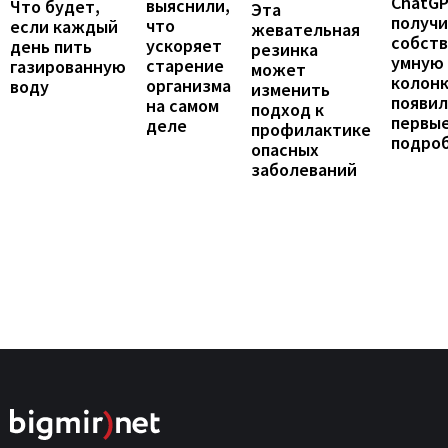
ChatG
выяснили,
Что будет,
Эта
получ
что
если каждый
жевательная
собст
ускоряет
день пить
резинка
умную
старение
газированную
может
колонк
организма
воду
изменить
появил
на самом
подход к
первы
деле
профилактике
подро
опасных
заболеваний