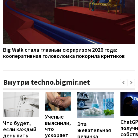
Big Walk стала главным сюрпризом 2026 года:
кооперативная головоломка покорила критиков
Внутри techno.bigmir.net
Ученые
ChatG
выяснили,
Что будет,
Эта
получ
что
если каждый
жевательная
собст
ускоряет
день пить
резинка