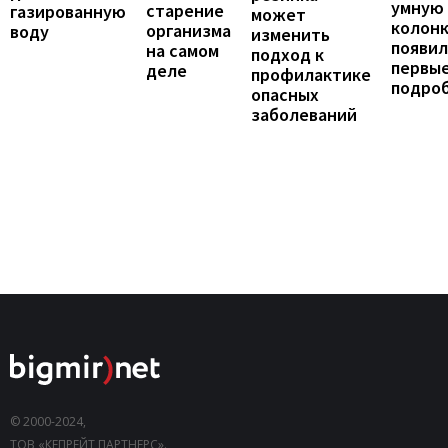
умную
старение
газированную
может
колонк
организма
воду
изменить
появил
на самом
подход к
первы
деле
профилактике
подро
опасных
заболеваний
© 2000-2024,
ТОВ «КЕПРЕЙТ ПАРТНЕРС».