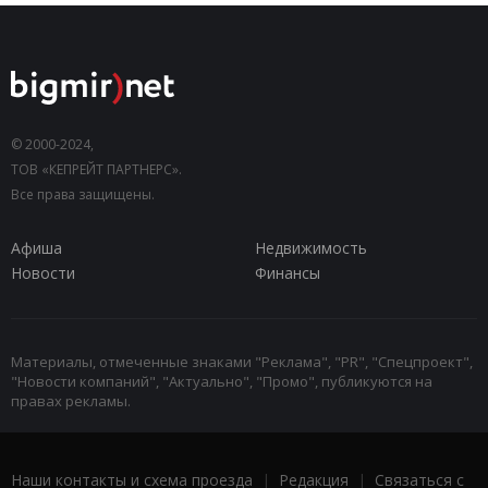
© 2000-2024,
ТОВ «КЕПРЕЙТ ПАРТНЕРС».
Все права защищены.
Афиша
Недвижимость
Новости
Финансы
Материалы, отмеченные знаками "Реклама", "PR", "Спецпроект",
"Новости компаний", "Актуально", "Промо", публикуются на
правах рекламы.
Наши контакты и схема проезда
|
Редакция
|
Связаться с