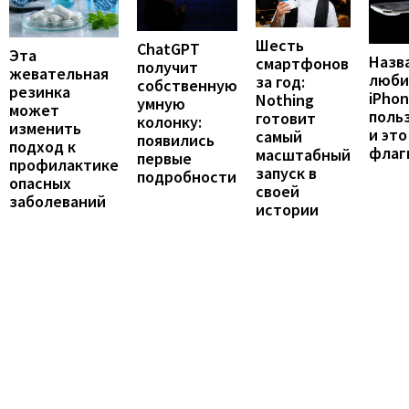
Шесть
ChatGPT
Эта
Назв
смартфонов
получит
жевательная
люби
за год:
собственную
резинка
iPho
Nothing
умную
может
поль
готовит
колонку:
изменить
и это
самый
появились
подход к
флаг
масштабный
первые
профилактике
запуск в
подробности
опасных
своей
заболеваний
истории