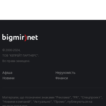
© 2000-2024,
ТОВ "КЕПРЕЙТ ПАРТНЕРС".
Всі права захищені.
Афіша
Нерухомість
Новини
Фінанси
Матеріали, що позначені знаками "Реклама", "PR", "Спецпроект",
"Новини компаній", "Актуально", "Промо", публікуються на
правах реклами.