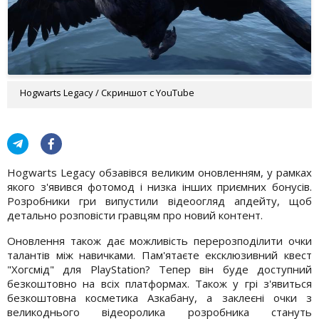
Hogwarts Legacy / Скриншот с YouTube
Hogwarts Legacy обзавівся великим оновленням, у рамках
якого з'явився фотомод і низка інших приємних бонусів.
Розробники гри випустили відеоогляд апдейту, щоб
детально розповісти гравцям про новий контент.
Оновлення також дає можливість перерозподілити очки
талантів між навичками. Пам'ятаєте ексклюзивний квест
"Хогсмід" для PlayStation? Тепер він буде доступний
безкоштовно на всіх платформах. Також у грі з'явиться
безкоштовна косметика Азкабану, а заклеєні очки з
великоднього відеоролика розробника стануть