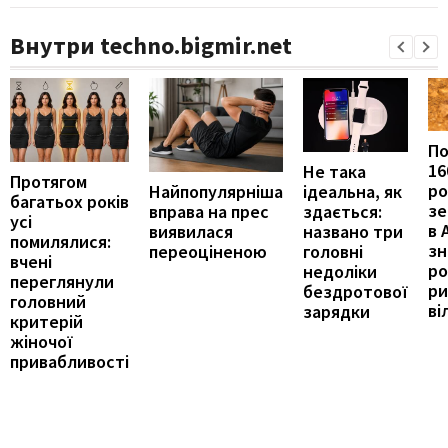
Внутри techno.bigmir.net
П
16
Не така
Протягом
ро
ідеальна, як
Найпопулярніша
багатьох років
зе
здається:
вправа на прес
усі
в 
названо три
виявилася
помилялися:
з
головні
переоціненою
вчені
ро
недоліки
переглянули
ри
бездротової
головний
ві
зарядки
критерій
жіночої
привабливості