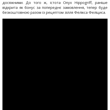
досяжними. До того ж, істота Onyx Hippogriff, раніше
відкрита як бонус за попереднє замовлення, тепер буде
безкоштовною разом із рецептом зілля Фелікса Феліциса.