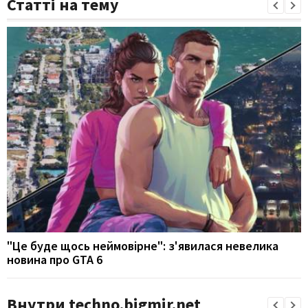
Статті на тему
"Це буде щось неймовірне": з'явилася невелика
новина про GTA 6
Внутри techno.bigmir.net