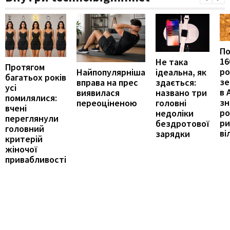
П
16
Не така
Протягом
ро
ідеальна, як
Найпопулярніша
багатьох років
зе
здається:
вправа на прес
усі
в 
названо три
виявилася
помилялися:
з
головні
переоціненою
вчені
ро
недоліки
переглянули
ри
бездротової
головний
ві
зарядки
критерій
жіночої
привабливості