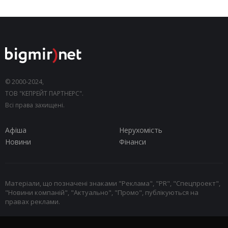
© 2000-2024,
ТОВ "КЕПРЕЙТ ПАРТНЕРС".
Всі права захищені.
Афіша
Нерухомість
Новини
Фінанси
Матеріали, що позначені знаками "Реклама", "PR", "Спецпроект",
"Новини компаній", "Актуально", "Промо", публікуються на
правах реклами.