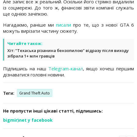
Але запис все ж реальний. Оскільки його стрімко видалили
із соцмережі. До того ж, фінансові звіти компанії служать
ще однією зачіпкою.
Нагадаємо, раніше ми
писали
про те, що з нової GTA 6
можуть вирізати частину сюжету.
Читайте також:
Хіт: "Техаська різанина бензопилою" відразу після виходу
зібрала 1+ млн гравців
Підпишись на наш
Telegram-канал
, якщо хочеш першим
дізнаватися головні новини.
Теги:
Grand Theft Auto
Не пропусти інші цікаві статті, підпишись:
bigmir)net у facebook