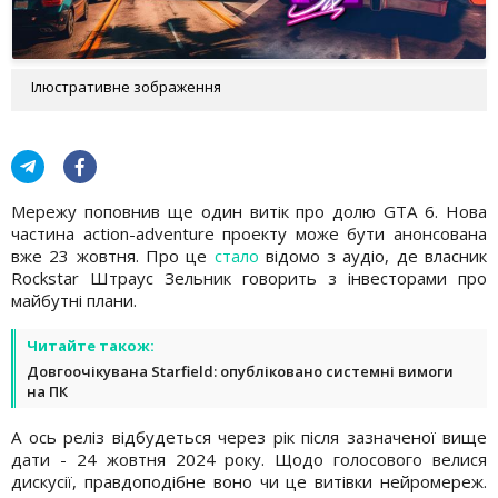
Ілюстративне зображення
Мережу поповнив ще один витік про долю GTA 6. Нова
частина action-adventure проекту може бути анонсована
вже 23 жовтня. Про це
стало
відомо з аудіо, де власник
Rockstar Штраус Зельник говорить з інвесторами про
майбутні плани.
Читайте також:
Довгоочікувана Starfield: опубліковано системні вимоги
на ПК
А ось реліз відбудеться через рік після зазначеної вище
дати - 24 жовтня 2024 року. Щодо голосового велися
дискусії, правдоподібне воно чи це витівки нейромереж.