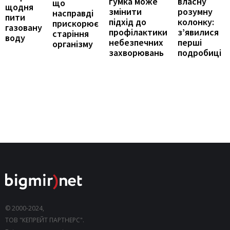
власну
гумка може
що
щодня
розумну
змінити
насправді
пити
колонку:
підхід до
прискорює
газовану
з’явилися
профілактики
старіння
воду
перші
небезпечних
організму
подробиці
захворювань
© 2000-2024,
ТОВ "КЕПРЕЙТ ПАРТНЕРС".