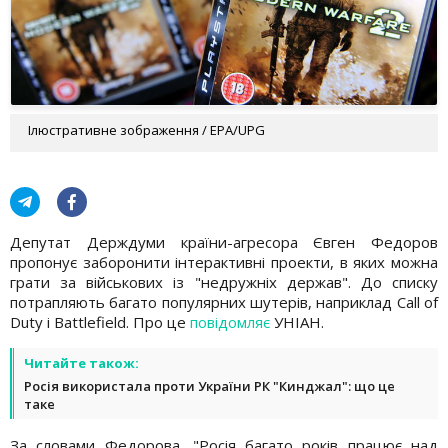
Ілюстративне зображення / EPA/UPG
Депутат Держдуми країни-агресора Євген Федоров
пропонує заборонити інтерактивні проекти, в яких можна
грати за військових із "недружніх держав". До списку
потрапляють багато популярних шутерів, наприклад Call of
Duty і Battlefield. Про це
повідомляє
УНІАН.
Читайте також:
Росія використала проти України РК "Кинджал": що це
таке
За словами Федорова, "Росія багато років працює над