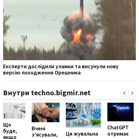
Експерти дослідили уламки та висунули нову
версію походження Орешника
Внутри techno.bigmir.net
Що
ChatGPT
Вчені
буде,
отримає
Ця жувальна
з’ясували,
якщо