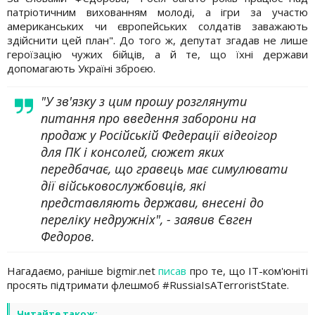
патріотичним вихованням молоді, а ігри за участю
американських чи європейських солдатів заважають
здійснити цей план". До того ж, депутат згадав не лише
героїзацію чужих бійців, а й те, що їхні держави
допомагають Україні зброєю.
"У зв'язку з цим прошу розглянути
питання про введення заборони на
продаж у Російській Федерації відеоігор
для ПК і консолей, сюжет яких
передбачає, що гравець має симулювати
дії військовослужбовців, які
представляють держави, внесені до
переліку недружніх", - заявив Євген
Федоров.
Нагадаємо, раніше bigmir.net
писав
про те, що IT-ком'юніті
просять підтримати флешмоб #RussiaIsATerroristState.
Читайте також: