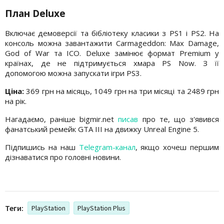
План Deluxe
Включає демоверсії та бібліотеку класики з PS1 і PS2. На
консоль можна завантажити Carmageddon: Max Damage,
God of War та ICO. Deluxe замінює формат Premium у
країнах, де не підтримується хмара PS Now. З її
допомогою можна запускати ігри PS3.
Ціна:
369 грн на місяць, 1049 грн на три місяці та 2489 грн
на рік.
Нагадаємо, раніше bigmir.net
писав
про те, що з'явився
фанатський ремейк GTA III на движку Unreal Engine 5.
Підпишись на наш
Telegram-канал
, якщо хочеш першим
дізнаватися про головні новини.
Теги:
PlayStation
PlayStation Plus