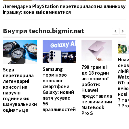
Легендарна PlayStation перетворилася на ялинкову
іграшку: вона вміє вмикатися
Внутри techno.bigmir.net
Huaw
онов
798 грамів і
Samsung
Sega
ліні
до 18 годин
терміново
перетворила
Wat
автономної
оновлює
легендарні
GT: 
роботи:
смартфони
консолі на
вмію
Huawei
Galaxy: новий
наручні
нові
представила
патч усуває
годинники:
7 та
незвичайний
56
шанувальники
7 Pro
MateBook
вразливостей
оцінять це
Pro S