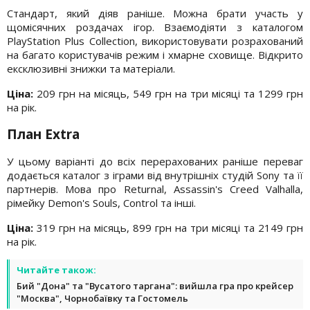
Стандарт, який діяв раніше. Можна брати участь у
щомісячних роздачах ігор. Взаємодіяти з каталогом
PlayStation Plus Collection, використовувати розрахований
на багато користувачів режим і хмарне сховище. Відкрито
ексклюзивні знижки та матеріали.
Ціна:
209 грн на місяць, 549 грн на три місяці та 1299 грн
на рік.
План Extra
У цьому варіанті до всіх перерахованих раніше переваг
додається каталог з іграми від внутрішніх студій Sony та її
партнерів. Мова про Returnal, Assassin's Creed Valhalla,
рімейку Demon's Souls, Control та інші.
Ціна:
319 грн на місяць, 899 грн на три місяці та 2149 грн
на рік.
Читайте також:
Бий "Дона" та "Вусатого таргана": вийшла гра про крейсер
"Москва", Чорнобаївку та Гостомель