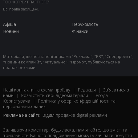
ТОВ "КЕПРЕЙТ ПАРТНЕРС".
Всі права захищені.
Афіша
Нерухомість
Новини
Фінанси
Матеріали, що позначені знаками "Реклама", "PR", "Спецпроект",
"Новини компаній", "Актуально", "Промо", публікуються на
правах реклами.
Наші контакти та схема проїзду
|
Редакція
|
Зв'язатися з
нами
|
Розмістити свої відеоматеріали
|
Угода
Користувача
|
Політика у сфері конфіденційності та
персональних даних
Реклама на сайті:
Відділ продажів digital реклами
Залишаючи коментар, будь ласка, пам'ятайте, що зміст та
тональність Вашого повідомлення можуть зачіпати почуття