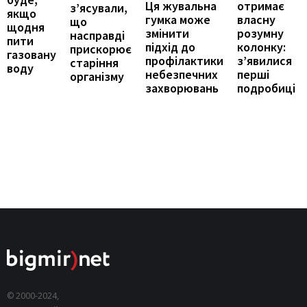
отримає
Ця жувальна
з’ясували,
якщо
власну
гумка може
що
щодня
розумну
змінити
насправді
пити
колонку:
підхід до
прискорює
газовану
з’явилися
профілактики
старіння
воду
перші
небезпечних
організму
подробиці
захворювань
© 2000-2024,