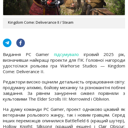
Kingdom Come: Deliverance II / Steam
Видання PC Gamer
підсумувало
ігровий 2025 рік,
визначивши найкращі проекти для ПК. Головної нагороди
удостоїлася рольова гра Warhorse Studios — Kingdom
Come: Deliverance II.
Редактори високо оцінили детальність опрацювання світу:
продуману алхімію, бойову механіку та різноманітні побічні
завдання. За рівнем занурення сиквел порівняли з
культовими The Elder Scrolls III: Morrowind і Oblivion.
На думку команди PC Gamer, проект однаково цікавий як
ветеранам рольового жанру, так і новим гравцям. Серед
інших переможців опинилися Battlefield 6 (кращий шутер),
Hollow Knight: Silksong (кращий екшен) і Clair Obscur: