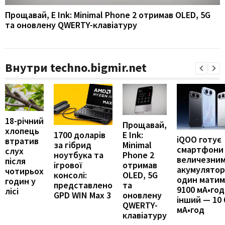
Прощавай, E Ink: Minimal Phone 2 отримав OLED, 5G
та оновлену QWERTY-клавіатуру
Внутри techno.bigmir.net
18-річний
Прощавай,
хлопець
E Ink:
1700 доларів
iQOO готує
втратив
Minimal
за гібрид
смартфони
слух
Phone 2
ноутбука та
величезни
після
отримав
ігрової
акумулятор
чотирьох
OLED, 5G
консолі:
один мати
годин у
та
представлено
9100 мА•год
лісі
оновлену
GPD WIN Max 3
інший — 10 
QWERTY-
мА•год
клавіатуру