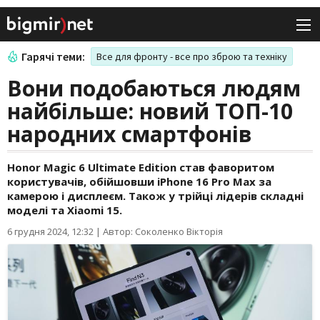
Гарячі теми:
Все для фронту - все про зброю та техніку
Вони подобаються людям
найбільше: новий ТОП-10
народних смартфонів
Honor Magic 6 Ultimate Edition став фаворитом
користувачів, обійшовши iPhone 16 Pro Max за
камерою і дисплеєм. Також у трійці лідерів складні
моделі та Xiaomi 15.
6 грудня 2024, 12:32
|
Автор: Соколенко Вікторія