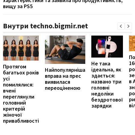
характеристики та заявила про продуктивність,
вищу за PS5
Внутри techno.bigmir.net
П
16
Не така
Протягом
ро
ідеальна, як
Найпопулярніша
багатьох років
зе
здається:
вправа на прес
усі
в 
названо три
виявилася
помилялися:
з
головні
переоціненою
вчені
ро
недоліки
переглянули
ри
бездротової
головний
ві
зарядки
критерій
жіночої
привабливості