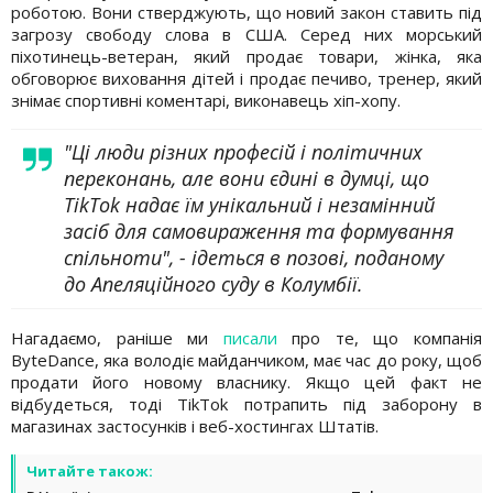
роботою. Вони стверджують, що новий закон ставить під
загрозу свободу слова в США. Серед них морський
піхотинець-ветеран, який продає товари, жінка, яка
обговорює виховання дітей і продає печиво, тренер, який
знімає спортивні коментарі, виконавець хіп-хопу.
"Ці люди різних професій і політичних
переконань, але вони єдині в думці, що
TikTok надає їм унікальний і незамінний
засіб для самовираження та формування
спільноти", - ідеться в позові, поданому
до Апеляційного суду в Колумбії.
Нагадаємо, раніше ми
писали
про те, що компанія
ByteDance, яка володіє майданчиком, має час до року, щоб
продати його новому власнику. Якщо цей факт не
відбудеться, тоді TikTok потрапить під заборону в
магазинах застосунків і веб-хостингах Штатів.
Читайте також: