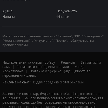
Афіша
Нерухомість
Новини
Фінанси
Матеріали, що позначені знаками "Реклама", "PR", "Спецпроект",
"Новини компаній", "Актуально", "Промо", публікуються на
правах реклами.
Наші контакти та схема проїзду
|
Редакція
|
Зв'язатися з
нами
|
Розмістити свої відеоматеріали
|
Угода
Користувача
|
Політика у сфері конфіденційності та
персональних даних
Реклама на сайті:
Відділ продажів digital реклами
Залишаючи коментар, будь ласка, пам'ятайте, що зміст та
тональність Вашого повідомлення можуть зачіпати почуття
реальних людей, що безпосередньо чи опосередковано
пов'язані із цією новиною. Користувачі, які порушують ці