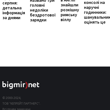
названо три
консолі на
серпня:
знайшли
головні
наручні
детальна
розкішну
недоліки
годинники:
інформація
римську
бездротової
шанувальни
за днями
віллу
зарядки
оцінять це
© 2000-2024,
ТОВ "КЕПРЕЙТ ПАРТНЕРС".
Всі права захищені.