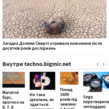
Загадка Долини Смерті отримала пояснення після
десятків років досліджень
Внутри techno.bigmir.net
Понад
Магнітні
1600
Не така
Sega
бурі,
років під
ідеальна, як
перетворил
прогноз на
землею:
здається:
легендарні
6, 7, 8
в Англії