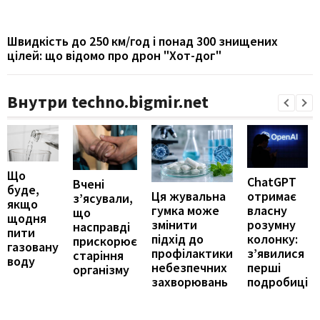
Швидкість до 250 км/год і понад 300 знищених
цілей: що відомо про дрон "Хот-дог"
Внутри techno.bigmir.net
Що
ChatGPT
Вчені
буде,
отримає
Ця жувальна
з’ясували,
якщо
власну
гумка може
що
щодня
розумну
змінити
насправді
пити
колонку:
підхід до
прискорює
газовану
з’явилися
профілактики
старіння
воду
перші
небезпечних
організму
подробиці
захворювань