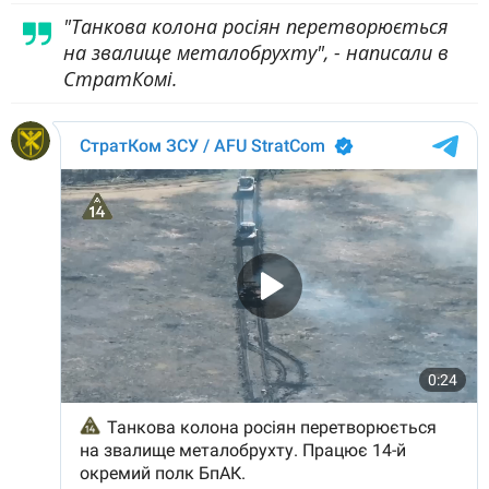
"Танкова колона росіян перетворюється
на звалище металобрухту", - написали в
СтратКомі.