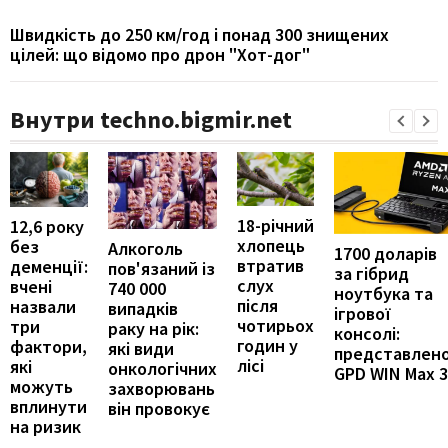
Швидкість до 250 км/год і понад 300 знищених
цілей: що відомо про дрон "Хот-дог"
Внутри techno.bigmir.net
18-річний
12,6 року
хлопець
без
Алкоголь
1700 доларів
втратив
деменції:
пов'язаний із
за гібрид
слух
вчені
740 000
ноутбука та
після
назвали
випадків
ігрової
чотирьох
три
раку на рік:
консолі:
годин у
фактори,
які види
представлен
лісі
які
онкологічних
GPD WIN Max 3
можуть
захворювань
вплинути
він провокує
на ризик