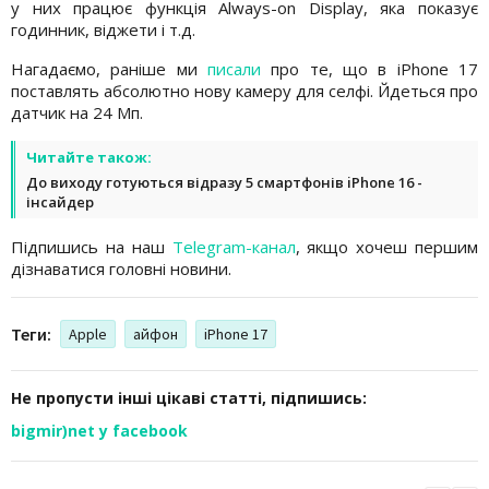
у них працює функція Always-on Display, яка показує
годинник, віджети і т.д.
Нагадаємо, раніше ми
писали
про те, що в iPhone 17
поставлять абсолютно нову камеру для селфі. Йдеться про
датчик на 24 Мп.
Читайте також:
До виходу готуються відразу 5 смартфонів iPhone 16 -
інсайдер
Підпишись на наш
Telegram-канал
, якщо хочеш першим
дізнаватися головні новини.
Теги:
Apple
айфон
iPhone 17
Не пропусти інші цікаві статті, підпишись:
bigmir)net у facebook