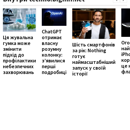
ChatGPT
отримає
Ця жувальна
Ог
власну
гумка може
Шість смартфонів
най
розумну
змінити
за рік: Nothing
iPh
колонку:
підхід до
готує
кор
з’явилися
профілактики
наймасштабніший
це 
перші
небезпечних
запуск у своїй
фл
подробиці
захворювань
історії