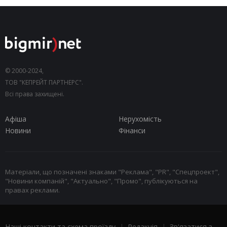
© 2000-2024,
ТОВ "КЕПРЕЙТ ПАРТНЕРС".
Всі права захищені.
Афіша
Нерухомість
Новини
Фінанси
Матеріали, що позначені знаками "Реклама", "PR", "Спецпроект",
"Новини компаній", "Актуально", "Промо", публікуються на
правах реклами.
Наші контакти та схема проїзду
|
Редакція
|
Зв'язатися з