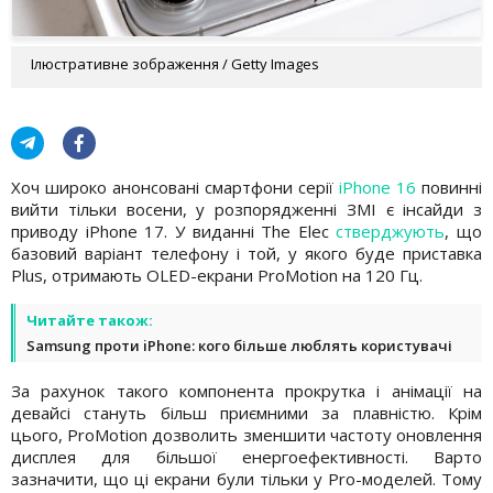
Ілюстративне зображення / Getty Images
Хоч широко анонсовані смартфони серії
iPhone 16
повинні
вийти тільки восени, у розпорядженні ЗМІ є інсайди з
приводу iPhone 17. У виданні The Elec
стверджують
, що
базовий варіант телефону і той, у якого буде приставка
Plus, отримають OLED-екрани ProMotion на 120 Гц.
Читайте також:
Samsung проти iPhone: кого більше люблять користувачі
За рахунок такого компонента прокрутка і анімації на
девайсі стануть більш приємними за плавністю. Крім
цього, ProMotion дозволить зменшити частоту оновлення
дисплея для більшої енергоефективності. Варто
зазначити, що ці екрани були тільки у Pro-моделей. Тому