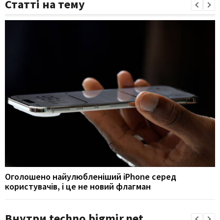
Статті на тему
Оголошено найулюбленіший iPhone серед
користувачів, і це не новий флагман
Внутри techno.bigmir.net