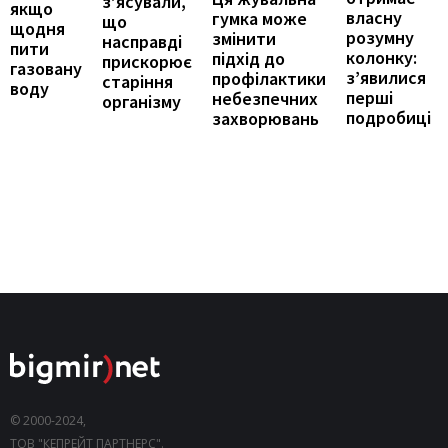
з’ясували,
якщо
власну
гумка може
що
щодня
розумну
змінити
насправді
пити
колонку:
підхід до
прискорює
газовану
з’явилися
профілактики
старіння
воду
перші
небезпечних
організму
подробиці
захворювань
© 2000-2024,
ТОВ "КЕПРЕЙТ ПАРТНЕРС".