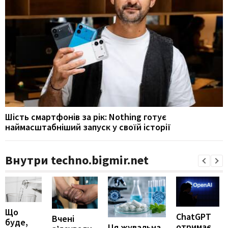
Шість смартфонів за рік: Nothing готує
наймасштабніший запуск у своїй історії
Внутри techno.bigmir.net
Що
ChatGPT
Вчені
буде,
отримає
Ця жувальна