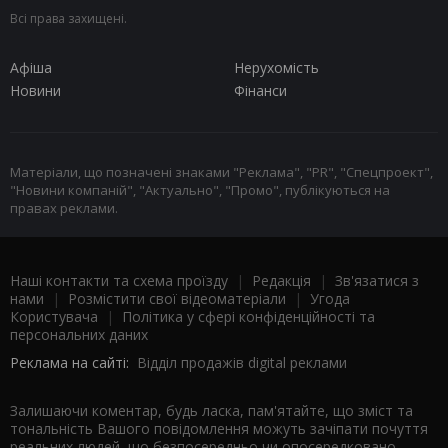
Всі права захищені.
Афіша
Нерухомість
Новини
Фінанси
Матеріали, що позначені знаками "Реклама", "PR", "Спецпроект",
"Новини компаній", "Актуально", "Промо", публікуються на
правах реклами.
Наші контакти та схема проїзду
|
Редакція
|
Зв'язатися з
нами
|
Розмістити свої відеоматеріали
|
Угода
Користувача
|
Політика у сфері конфіденційності та
персональних даних
Реклама на сайті:
Відділ продажів digital реклами
Залишаючи коментар, будь ласка, пам'ятайте, що зміст та
тональність Вашого повідомлення можуть зачіпати почуття
реальних людей, що безпосередньо чи опосередковано