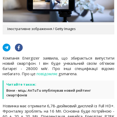
Ілюстративне зображення / Getty Images
Компанія Energizer заявила, що збирається випустити
новий смартфон. І він буде унікальний своїм об'ємом
батареї - 28000 мАг. Про інші специфікації відомо
небагато. Про це
повідомляє
gsmarena.
Читайте також:
Вони - міць: AnTuTu опублікував новий рейтинг
смартфонів
Новинка має отримати 6,78-дюймовий дисплей із Full HD+.
Фронталку зроблять на 16 Мп. Основна буде потрійною -
60 + 20 + 20 Мп. Презентація девайса Energizer P28K