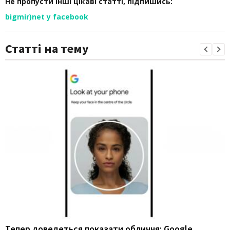
Не пропусти інші цікаві статті, підпишись:
bigmir)net у facebook
Статті на тему
Тепер доведеться показати обличчя: Google