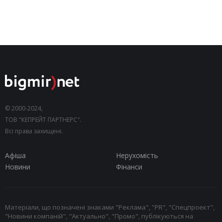
© 2000-2024,
ТОВ "КЕПРЕЙТ ПАРТНЕРС".
Всі права захищені.
Афіша
Нерухомість
Новини
Фінанси
Матеріали, що позначені знаками "Реклама", "PR", "Спецпроект",
"Новини компаній", "Актуально", "Промо", публікуються на