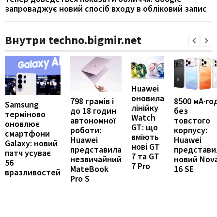
запроваджує новий спосіб входу в обліковий запис
Внутри techno.bigmir.net
Huawei
оновила
798 грамів і
8500 мА·го
Samsung
лінійку
до 18 годин
без
терміново
Watch
автономної
товстого
оновлює
GT: що
роботи:
корпусу:
смартфони
вміють
Huawei
Huawei
Galaxy: новий
нові GT
представила
представи
патч усуває
7 та GT
незвичайний
новий Nov
56
7 Pro
MateBook
16 SE
вразливостей
Pro S