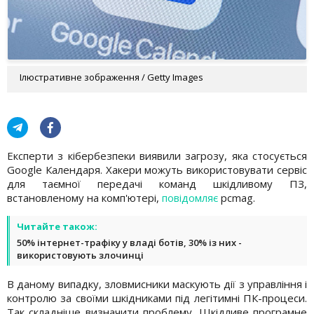
Ілюстративне зображення / Getty Images
Експерти з кібербезпеки виявили загрозу, яка стосується
Google Календаря. Хакери можуть використовувати сервіс
для таємної передачі команд шкідливому ПЗ,
встановленому на комп'ютері,
повідомляє
pcmag.
Читайте також:
50% інтернет-трафіку у владі ботів, 30% із них -
використовують злочинці
В даному випадку, зловмисники маскують дії з управління і
контролю за своїми шкідниками під легітимні ПК-процеси.
Так складніше визначити проблему. Шкідливе програмне