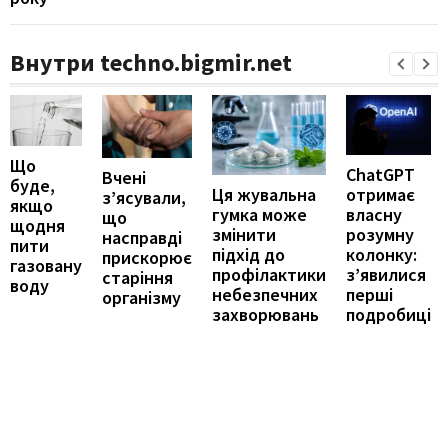
Внутри techno.bigmir.net
Що
ChatGPT
Вчені
буде,
отримає
Ця жувальна
з’ясували,
якщо
власну
гумка може
що
щодня
розумну
змінити
насправді
пити
колонку:
підхід до
прискорює
газовану
з’явилися
профілактики
старіння
воду
перші
небезпечних
організму
подробиці
захворювань