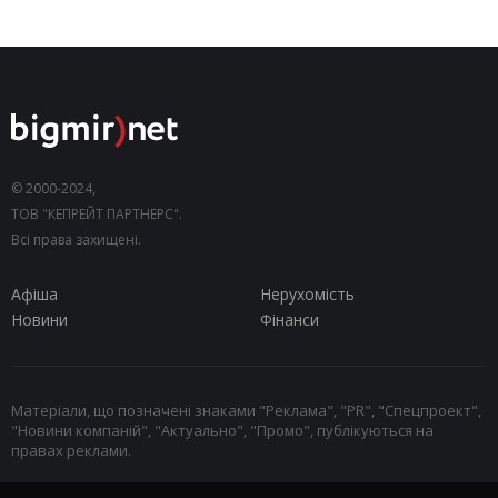
© 2000-2024,
ТОВ "КЕПРЕЙТ ПАРТНЕРС".
Всі права захищені.
Афіша
Нерухомість
Новини
Фінанси
Матеріали, що позначені знаками "Реклама", "PR", "Спецпроект",
"Новини компаній", "Актуально", "Промо", публікуються на
правах реклами.