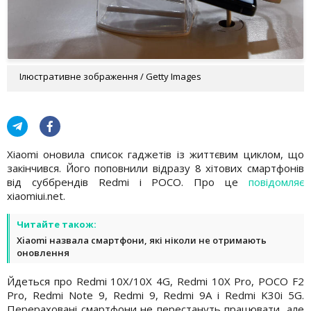
Ілюстративне зображення / Getty Images
Xiaomi оновила список гаджетів із життєвим циклом, що
закінчився. Його поповнили відразу 8 хітових смартфонів
від суббрендів Redmi і POCO. Про це
повідомляє
xiaomiui.net.
Читайте також:
Xiaomi назвала смартфони, які ніколи не отримають
оновлення
Йдеться про Redmi 10X/10X 4G, Redmi 10X Pro, POCO F2
Pro, Redmi Note 9, Redmi 9, Redmi 9A і Redmi K30i 5G.
Перераховані смартфони не перестануть працювати, але