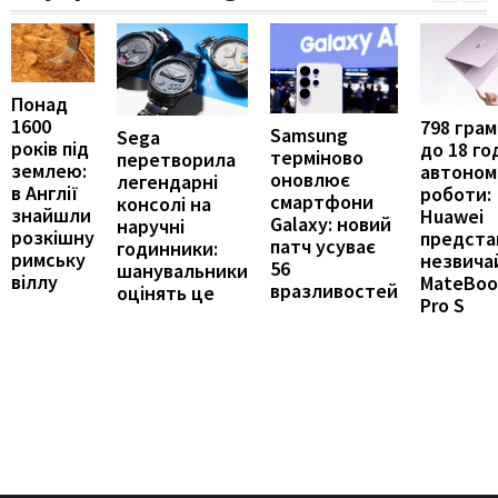
Понад
1600
798 грамі
Samsung
Sega
років під
до 18 го
терміново
перетворила
землею:
автоном
оновлює
легендарні
в Англії
роботи:
смартфони
консолі на
знайшли
Huawei
Galaxy: новий
наручні
розкішну
предста
патч усуває
годинники:
римську
незвича
56
шанувальники
віллу
MateBoo
вразливостей
оцінять це
Pro S