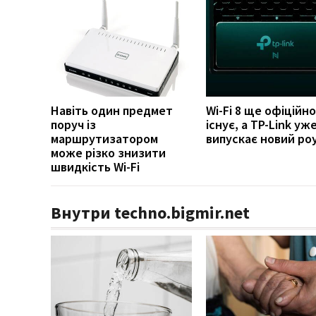
Навіть один предмет
Wi-Fi 8 ще офіційно
поруч із
існує, а TP-Link уж
маршрутизатором
випускає новий ро
може різко знизити
швидкість Wi-Fi
Внутри techno.bigmir.net