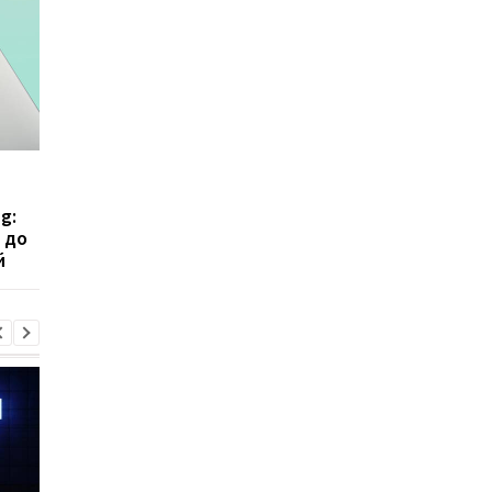
Дешевше, ніж у інших:
Заявка на революцію
TP-Link випустила
вчені придумали, як
g:
роутер із Wi-Fi 7
поліпшити інтернет 
 до
3D Wi-Fi
й