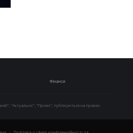
Шість смартфонів за рік:
Оголошено
Nothing готує
найулюбленіший iPh
наймасштабніший
серед користувачів, 
запуск у своїй історії
не новий флагман
Фінанси
ній", "Актуально", "Промо", публікуються на правах
ача
|
Політика у сфері конфіденційності та