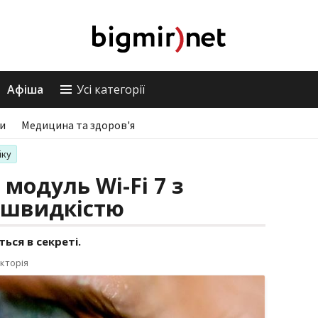
Афіша
Усі категорії
ри
Медицина та здоров'я
іку
 модуль Wi-Fi 7 з
 швидкістю
ься в секреті.
кторія