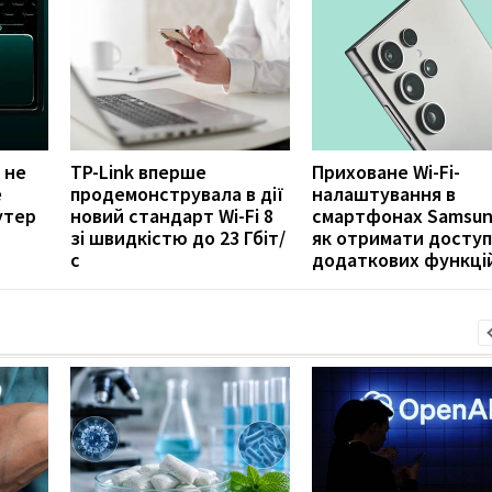
 не
TP-Link вперше
Приховане Wi-Fi-
е
продемонструвала в дії
налаштування в
утер
новий стандарт Wi-Fi 8
смартфонах Samsun
зі швидкістю до 23 Гбіт/
як отримати доступ
с
додаткових функці