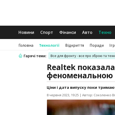
Новини
Спорт
Фінанси
Авто
Техно
Головна
Технології
Відкриття
Поради
Іг
Гарячі теми:
Все для фронту - все про зброю та техн
Realtek показала
феноменальною
Ціни і дата випуску поки тримают
8 червня 2023, 19:25
|
Автор: Соколенко Ві