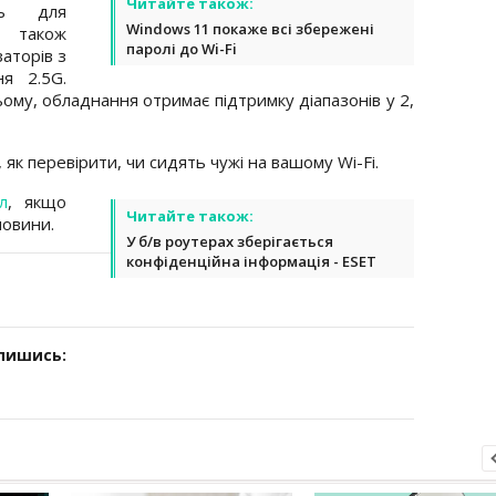
Читайте також:
сть для
Windows 11 покаже всі збережені
я також
паролі до Wi-Fi
аторів з
я 2.5G.
му, обладнання отримає підтримку діапазонів у 2,
 як перевірити, чи сидять чужі на вашому Wi-Fi.
л
, якщо
Читайте також:
новини.
У б/в роутерах зберігається
конфіденційна інформація - ESET
дпишись: