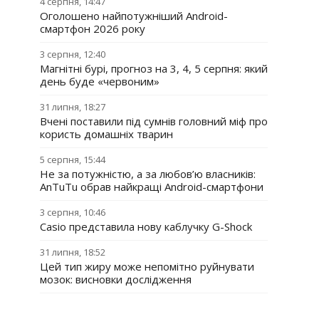
4 серпня, 14:47
Оголошено найпотужніший Android-
смартфон 2026 року
3 серпня, 12:40
Магнітні бурі, прогноз на 3, 4, 5 серпня: який
день буде «червоним»
31 липня, 18:27
Вчені поставили під сумнів головний міф про
користь домашніх тварин
5 серпня, 15:44
Не за потужністю, а за любов’ю власників:
AnTuTu обрав найкращі Android-смартфони
3 серпня, 10:46
Casio представила нову каблучку G-Shock
31 липня, 18:52
Цей тип жиру може непомітно руйнувати
мозок: висновки дослідження