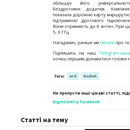
збільшує його універсальні
бездротових додатків. Компані
показала дорожню карту маршрутиз
підтримкою дротового підключенн
Вони отримають до 8 антен. При цьо
5, 6 ГГц.
Нагадаємо, раніше ми
писали
про те,
Підпишись на наш
Telegram-кана
хочеш першим дізнаватися головні 
Теги:
wi-fi
Realtek
Не пропусти інші цікаві статті, пі
bigmir)net у facebook
Статті на тему