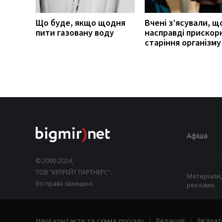
Що буде, якщо щодня
Вчені з’ясували, щ
пити газовану воду
насправді прискор
старіння організму
Афіша
© 2000-2024,
ТОВ "КЕПРЕЙТ ПАРТНЕРС".
Матеріали,
Всі права захищені.
реклами.
Наші контакти та схема проїзду
|
Редакція
|
Зв'язат