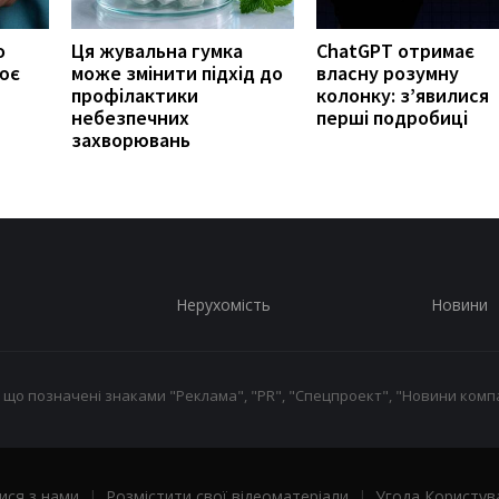
о
Ця жувальна гумка
ChatGPT отримає
ює
може змінити підхід до
власну розумну
профілактики
колонку: з’явилися
небезпечних
перші подробиці
захворювань
Нерухомість
Новини
 що позначені знаками "Реклама", "PR", "Спецпроект", "Новини компа
ися з нами
|
Розмістити свої відеоматеріали
|
Угода Користув