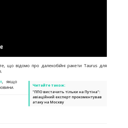
е, що відомо про далекобійні ракети Taurus для
ол.
л
, якщо
Читайте також:
новини.
"ППО вистачить тільки на Путіна":
авіаційний експерт прокоментував
атаку на Москву