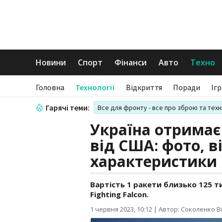
Новини
Спорт
Фінанси
Авто
Техно
Головна
Технології
Відкриття
Поради
Іг
Гарячі теми:
Все для фронту - все про зброю та техн
Україна отримає
від США: фото, ві
характеристики
Вартість 1 ракети близько 125 тис 
Fighting Falcon.
1 червня 2023, 10:12
|
Автор: Соколенко Ві