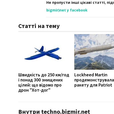
Не пропусти інші цікаві статті, пі
bigmir)net у facebook
Статті на тему
Швидкість до 250 км/год
Lockheed Martin
і понад 300 знищених
продемонструвала
цілей: що відомо про
ракету для Patriot
дрон "Хот-дог"
Внутри techno.bigmir.net