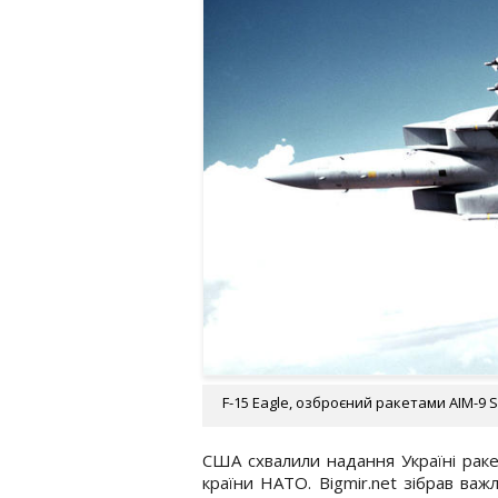
F-15 Eagle, озброєний ракетами AIM-9 S
США схвалили надання Україні раке
країни НАТО. Bigmir.net зібрав важ