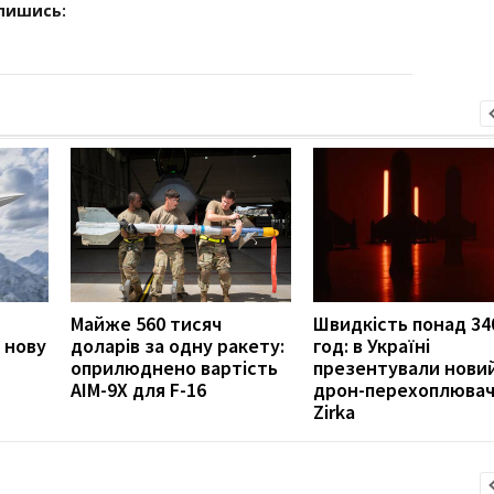
дпишись:
Майже 560 тисяч
Швидкість понад 34
 нову
доларів за одну ракету:
год: в Україні
оприлюднено вартість
презентували нови
AIM-9X для F-16
дрон-перехоплюва
Zirka