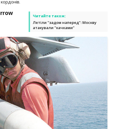
 кордонів.
arrow
Читайте також:
Летіли "задом наперед": Москву
атакували "качками"