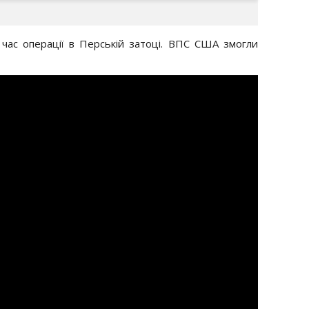
 час операції в Перській затоці. ВПС США змогли
у.