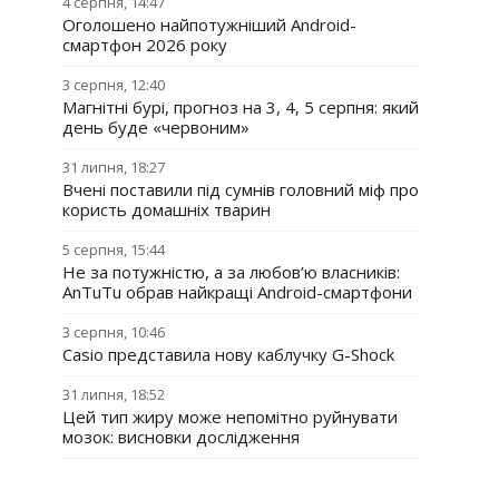
4 серпня, 14:47
Оголошено найпотужніший Android-
смартфон 2026 року
3 серпня, 12:40
Магнітні бурі, прогноз на 3, 4, 5 серпня: який
день буде «червоним»
31 липня, 18:27
Вчені поставили під сумнів головний міф про
користь домашніх тварин
5 серпня, 15:44
Не за потужністю, а за любов’ю власників:
AnTuTu обрав найкращі Android-смартфони
3 серпня, 10:46
Casio представила нову каблучку G-Shock
31 липня, 18:52
Цей тип жиру може непомітно руйнувати
мозок: висновки дослідження