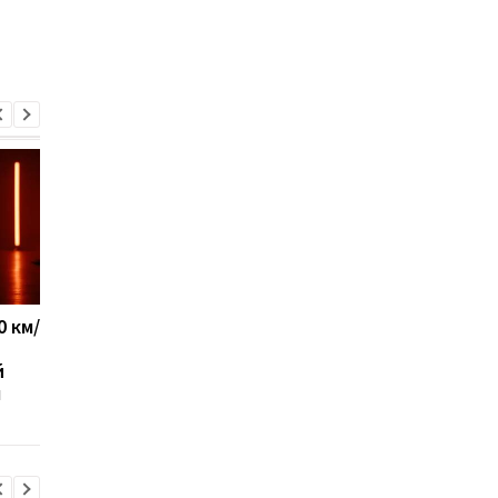
0 км/
Новий український ЗРК
Американські військо
"Риф" уже захищає
вказали на головну
й
небо: з’явилися
перевагу України в
ч
подробиці
сучасній війні