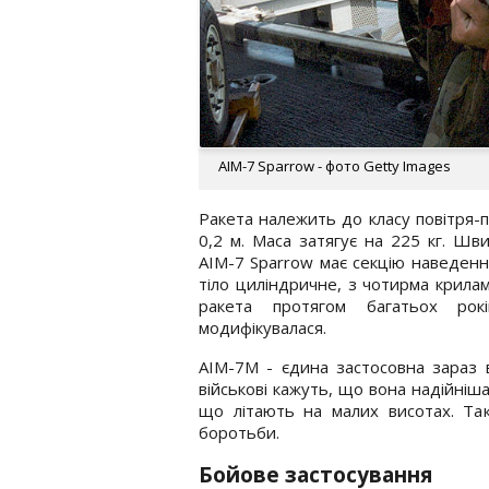
AIM-7 Sparrow - фото Getty Images
Ракета належить до класу повітря-п
0,2 м. Маса затягує на 225 кг. Шви
AIM-7 Sparrow має секцію наведення
тіло циліндричне, з чотирма крилам
ракета протягом багатьох рок
модифікувалася.
AIM-7M - єдина застосовна зараз в
військові кажуть, що вона надійніша
що літають на малих висотах. Так
боротьби.
Бойове застосування