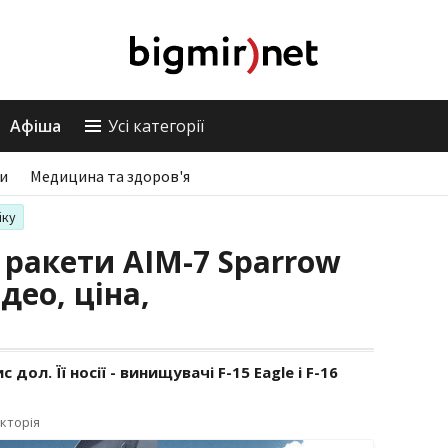
Афіша
Усі категорії
ри
Медицина та здоров'я
іку
 ракети AIM-7 Sparrow
део, ціна,
дол. Її носії - винищувачі F-15 Eagle і F-16
кторія