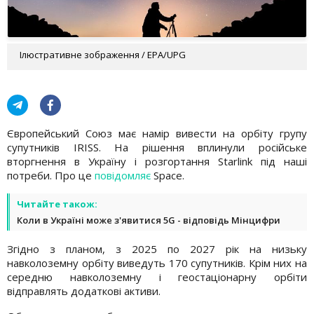
Ілюстративне зображення / EPA/UPG
Європейський Союз має намір вивести на орбіту групу
супутників IRISS. На рішення вплинули російське
вторгнення в Україну і розгортання Starlink під наші
потреби. Про це
повідомляє
Space.
Читайте також:
Коли в Україні може з'явитися 5G - відповідь Мінцифри
Згідно з планом, з 2025 по 2027 рік на низьку
навколоземну орбіту виведуть 170 супутників. Крім них на
середню навколоземну і геостаціонарну орбіти
відправлять додаткові активи.