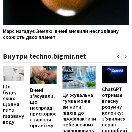
Марс нагадує Землю: вчені виявили несподівану
схожість двох планет
Внутри techno.bigmir.net
Що
ChatGPT
Вчені
буде,
отримає
Ця жувальна
з’ясували,
якщо
власну
гумка може
що
щодня
розумну
змінити
насправді
пити
колонку:
підхід до
прискорює
газовану
з’явилися
профілактики
старіння
воду
перші
небезпечних
організму
подробиці
захворювань