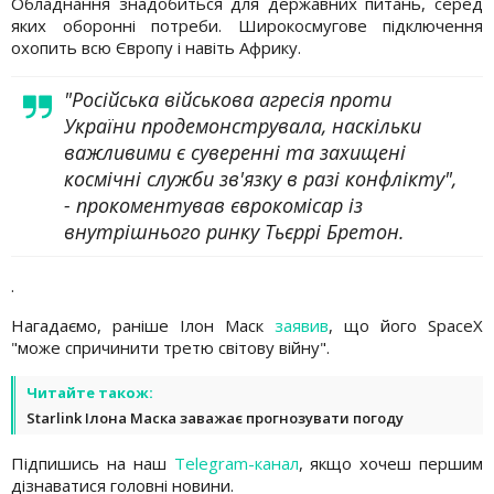
Обладнання знадобиться для державних питань, серед
яких оборонні потреби. Широкосмугове підключення
охопить всю Європу і навіть Африку.
"Російська військова агресія проти
України продемонструвала, наскільки
важливими є суверенні та захищені
космічні служби зв'язку в разі конфлікту",
- прокоментував єврокомісар із
внутрішнього ринку Тьєррі Бретон.
.
Нагадаємо, раніше Ілон Маск
заявив
, що його SpaceX
"може спричинити третю світову війну".
Читайте також:
Starlink Ілона Маска заважає прогнозувати погоду
Підпишись на наш
Telegram-канал
, якщо хочеш першим
дізнаватися головні новини.