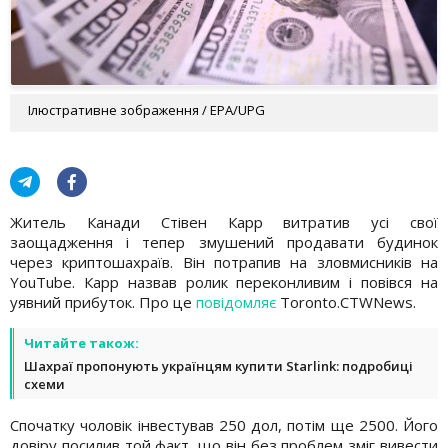
Ілюстративне зображення / EPA/UPG
Житель Канади Стівен Карр витратив усі свої
заощадження і тепер змушений продавати будинок
через криптошахраїв. Він потрапив на зловмисників на
YouTube. Карр назвав ролик переконливим і повівся на
уявний прибуток. Про це
повідомляє
Toronto.CTWNews.
Читайте також:
Шахраї пропонують українцям купити Starlink: подробиці
схеми
Спочатку чоловік інвестував 250 дол, потім ще 2500. Його
довіру посилив той факт, що він без проблем зміг вивести