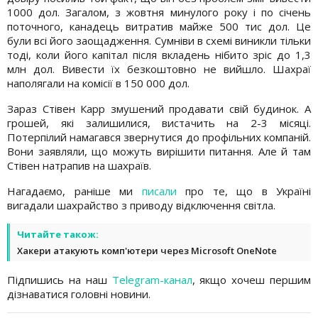
1000 дол. Загалом, з жовтня минулого року і по січень
поточного, канадець витратив майже 500 тис дол. Це
були всі його заощадження. Сумніви в схемі виникли тільки
тоді, коли його капітал після вкладень нібито зріс до 1,3
млн дол. Вивести їх безкоштовно не вийшло. Шахраї
наполягали на комісії в 150 000 дол.
Зараз Стівен Карр змушений продавати свій будинок. А
грошей, які залишилися, вистачить на 2-3 місяці.
Потерпілий намагався звернутися до профільних компаній.
Вони заявляли, що можуть вирішити питання. Але й там
Стівен натрапив на шахраїв.
Нагадаємо, раніше ми
писали
про те, що в Україні
вигадали шахрайство з приводу відключення світла.
Читайте також:
Хакери атакують комп'ютери через Microsoft OneNote
Підпишись на наш
Telegram-канал
, якщо хочеш першим
дізнаватися головні новини.