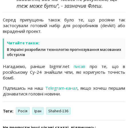
теж може бути", - зазначив Флеш.
Серед припущень також було те, що росіяни так
застосували готовий набір для розробників (devkit) або
вкрадений проект.
Читайте також:
В Україні розробили технологію прогнозування масованих
обстрілів
Нагадаємо, раніше bigmir.net
писав
про те, що в
російському Су-24 знайшли чіпи, які коригують точність
бомб.
Підпишись на наш
Telegram-канал
, якщо хочеш першим
дізнаватися головні новини.
Теги:
Росія
Іран
Shahed-136
Не пропусти інші цікаві статті, підпишись: