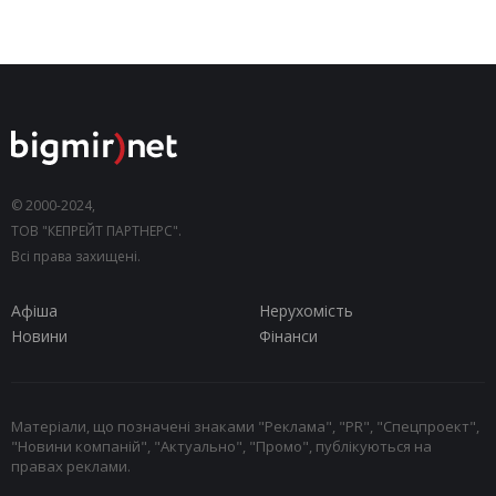
© 2000-2024,
ТОВ "КЕПРЕЙТ ПАРТНЕРС".
Всі права захищені.
Афіша
Нерухомість
Новини
Фінанси
Матеріали, що позначені знаками "Реклама", "PR", "Спецпроект",
"Новини компаній", "Актуально", "Промо", публікуються на
правах реклами.