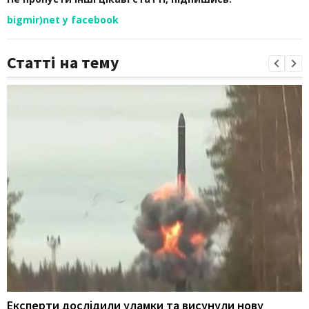
bigmir)net у facebook
Статті на тему
Експерти дослідили уламки та висунули нову