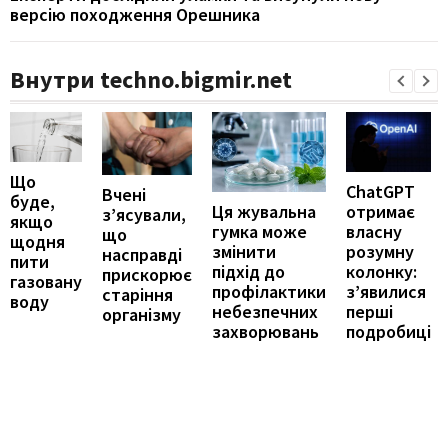
версію походження Орешника
Внутри techno.bigmir.net
Що
ChatGPT
Вчені
буде,
отримає
Ця жувальна
з’ясували,
якщо
власну
гумка може
що
щодня
розумну
змінити
насправді
пити
колонку:
підхід до
прискорює
газовану
з’явилися
профілактики
старіння
воду
перші
небезпечних
організму
подробиці
захворювань