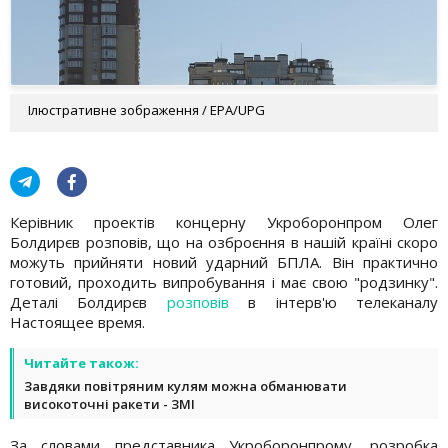
Ілюстративне зображення / EPA/UPG
Керівник проектів концерну Укроборонпром Олег
Болдирєв розповів, що на озброєння в нашій країні скоро
можуть прийняти новий ударний БПЛА. Він практично
готовий, проходить випробування і має свою "родзинку".
Деталі Болдирєв
розповів
в інтерв'ю телеканалу
Настоящее время.
Читайте також:
Завдяки повітряним кулям можна обманювати
високоточні ракети - ЗМІ
За словами представника Укроборонпрому, розробка