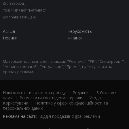
© 2000-2024,
ТОВ "КЕПРЕЙТ ПАРТНЕРС".
Всі права захищені.
Афіша
Нерухомість
Новини
Фінанси
Матеріали, що позначені знаками "Реклама", "PR", "Спецпроект",
"Новини компаній", "Актуально", "Промо", публікуються на
правах реклами.
Наші контакти та схема проїзду
|
Редакція
|
Зв'язатися з
нами
|
Розмістити свої відеоматеріали
|
Угода
Користувача
|
Політика у сфері конфіденційності та
персональних даних
Реклама на сайті:
Відділ продажів digital реклами