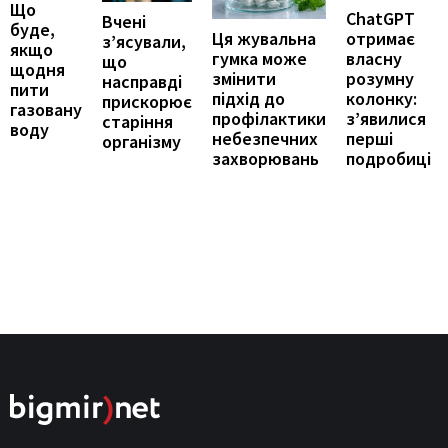
Що
ChatGPT
Вчені
буде,
отримає
Ця жувальна
з’ясували,
якщо
власну
гумка може
що
щодня
розумну
змінити
насправді
пити
колонку:
підхід до
прискорює
газовану
з’явилися
профілактики
старіння
воду
перші
небезпечних
організму
подробиці
захворювань