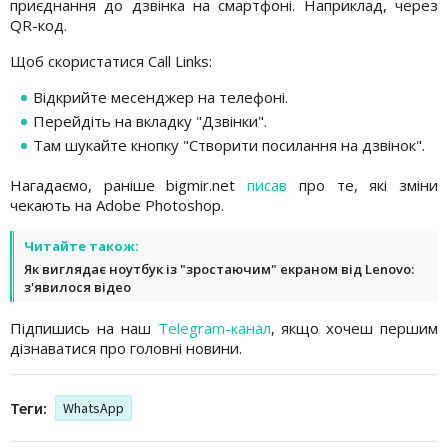
приєднання до дзвінка на смартфоні. Наприклад, через
QR-код.
Щоб скористатися Call Links:
Відкрийте месенджер на телефоні.
Перейдіть на вкладку "Дзвінки".
Там шукайте кнопку "Створити посилання на дзвінок".
Нагадаємо, раніше bigmir.net
писав
про те, які зміни
чекають на Adobe Photoshop.
Читайте також:
Як виглядає ноутбук із "зростаючим" екраном від Lenovo:
з'явилося відео
Підпишись на наш
Telegram-канал
, якщо хочеш першим
дізнаватися про головні новини.
Теги:
WhatsApp