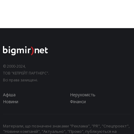
© 2000-2024,
ТОВ "КЕПРЕЙТ ПАРТНЕРС".
Всі права захищені.
Афіша
Нерухомість
Новини
Фінанси
Матеріали, що позначені знаками "Реклама", "PR", "Спецпроект",
"Новини компаній", "Актуально", "Промо", публікуються на