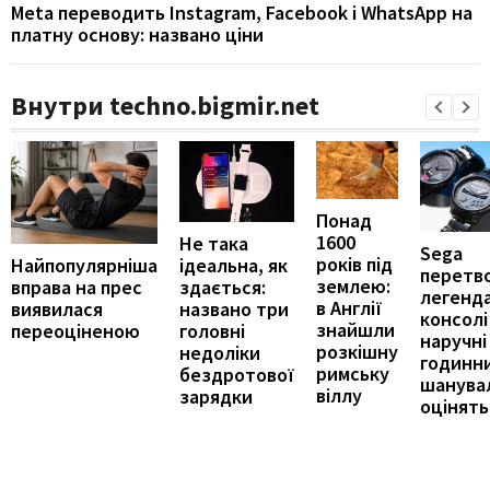
Meta переводить Instagram, Facebook і WhatsApp на
платну основу: названо ціни
Внутри techno.bigmir.net
Понад
1600
Не така
Sega
років під
ідеальна, як
Найпопулярніша
перетв
землею:
здається:
вправа на прес
легенда
в Англії
названо три
виявилася
консолі
знайшли
головні
переоціненою
наручні
розкішну
недоліки
годинни
римську
бездротової
шанува
віллу
зарядки
оцінять