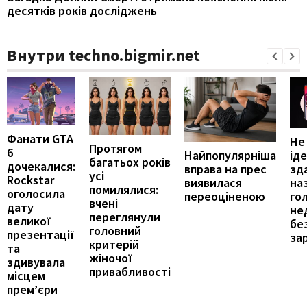
десятків років досліджень
Внутри techno.bigmir.net
Фанати GTA
Не
Протягом
6
іде
Найпопулярніша
багатьох років
дочекалися:
зд
вправа на прес
усі
Rockstar
на
виявилася
помилялися:
оголосила
го
переоціненою
вчені
дату
не
переглянули
великої
бе
головний
презентації
за
критерій
та
жіночої
здивувала
привабливості
місцем
прем’єри