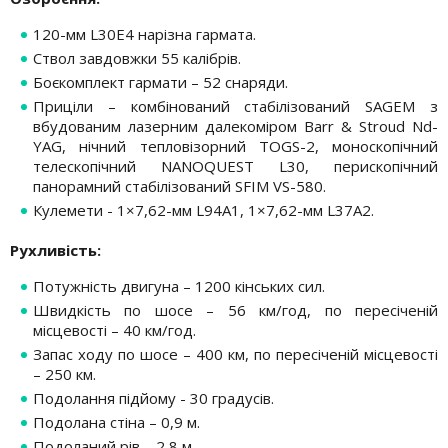
120-мм L30E4 нарізна гармата.
Ствол завдовжки 55 калібрів.
Боєкомплект гармати – 52 снаряди.
Приціли – комбінований стабілізований SAGEM з
вбудованим лазерним далекоміром Barr & Stroud Nd-
YAG, нічний тепловізорний TOGS-2, моноскопічний
телескопічний NANOQUEST L30, перископічний
панорамний стабілізований SFIM VS-580.
Кулемети - 1×7,62-мм L94A1, 1×7,62-мм L37A2.
Рухливість:
Потужність двигуна – 1200 кінських сил.
Швидкість по шосе – 56 км/год, по пересіченій
місцевості – 40 км/год.
Запас ходу по шосе – 400 км, по пересіченій місцевості
– 250 км.
Подолання підйому - 30 градусів.
Подолана стіна – 0,9 м.
Подоланий рів – 2,8 м.