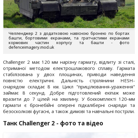
Челленджер 2 з додатковою навісною бронею по бортах
башти, бортовими екранами, та гратчастими екранами
кормових частин корпусу та башти - фото
defenceimagery.mod.uk
Challenger 2 має 120 мм нарізну гармату, відлиту зі сталі,
отриманої методом електрошлакового сплаву. Гармата
стабілізована у двох площинах, приводи наведення
повністю електричні. Дальність стрілянини HESH-
снарядом складає 8 км. Цикл "прицілювання-ураження"
займає 8 секунд. Добре підготовлений екіпаж може
вразити до 7 цілей на хвилину. У боєкомплекті 120-мм
гармати є бронебійні оперені підкаліберні снаряди та
безосколкові фугасні, а також димові та навчальні постріли.
Танк Challenger 2 - фото та відео