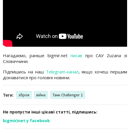
Нагадаємо, раніше bigmir.net
писав
про САУ Zuzana зі
Словаччини.
Підпишись на наш
Telegram-канал
, якщо хочеш першим
дізнаватися про головні новини.
Теги:
зброя
війна
Танк Challenger 2
Не пропусти інші цікаві статті, підпишись:
bigmir)net у facebook