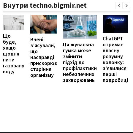
Внутри techno.bigmir.net
Що
ChatGPT
Вчені
буде,
отримає
Ця жувальна
з’ясували,
якщо
власну
гумка може
що
щодня
розумну
змінити
насправді
пити
колонку:
підхід до
прискорює
газовану
з’явилися
профілактики
старіння
воду
перші
небезпечних
організму
подробиці
захворювань