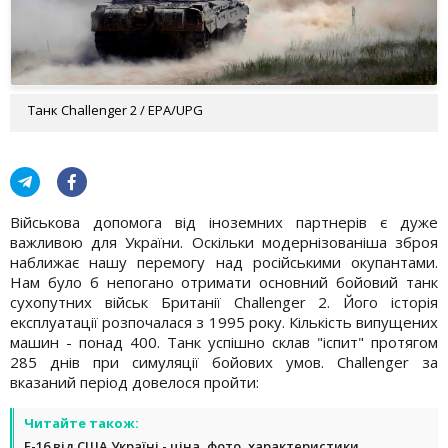
Танк Challenger 2 / EPA/UPG
Військова допомога від іноземних партнерів є дуже
важливою для України. Оскільки модернізованіша зброя
наближає нашу перемогу над російськими окупантами.
Нам було б непогано отримати основний бойовий танк
сухопутних військ Британії Challenger 2. Його історія
експлуатації розпочалася з 1995 року. Кількість випущених
машин - понад 400. Танк успішно склав "іспит" протягом
285 днів при симуляції бойових умов. Challenger за
вказаний період довелося пройти:
Читайте також:
F-16 від США Україні - ціна, фото, характеристики