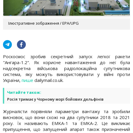
Ілюстративне зображення / EPA/UPG
Роскосмос зробив секретний запуск легкої ракети
"Ангара-1.2". Як корисне навантаження до неї була
надсекретна військова радіолокаційна супутникова
система, яку можуть використовувати у війні проти
України,
пише
dailymail.co.uk.
Читайте також:
Росія тримає у Чорному морі бойових дельфінів
Журналісти порівняли параметри вантажу та зробили
висновок, що вони схожі на два супутники 2018 та 2021
року. Їх називають EMKA-1 та EMKA-2. Це викликає
припущення, що запущений апарат також призначений