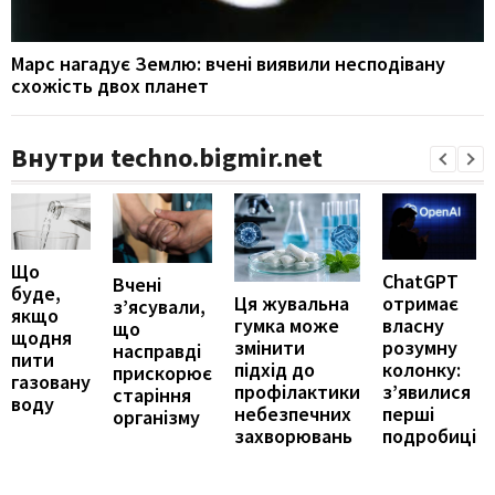
Марс нагадує Землю: вчені виявили несподівану
схожість двох планет
Внутри techno.bigmir.net
Що
ChatGPT
Вчені
буде,
отримає
Ця жувальна
з’ясували,
якщо
власну
гумка може
що
щодня
розумну
змінити
насправді
пити
колонку:
підхід до
прискорює
газовану
з’явилися
профілактики
старіння
воду
перші
небезпечних
організму
подробиці
захворювань