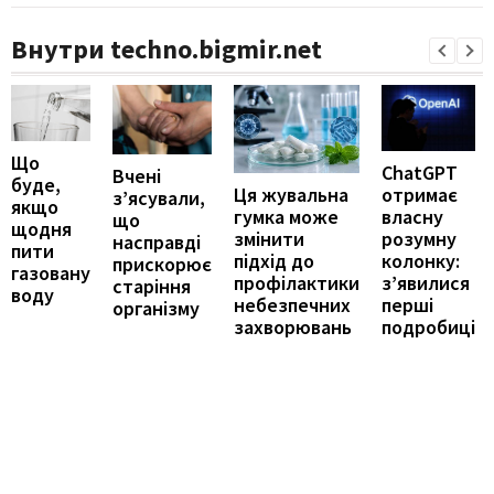
Внутри techno.bigmir.net
Що
ChatGPT
Вчені
буде,
отримає
Ця жувальна
з’ясували,
якщо
власну
гумка може
що
щодня
розумну
змінити
насправді
пити
колонку:
підхід до
прискорює
газовану
з’явилися
профілактики
старіння
воду
перші
небезпечних
організму
подробиці
захворювань