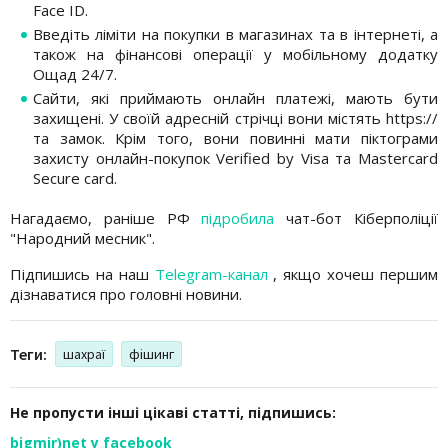
Face ID.
Введіть ліміти на покупки в магазинах та в інтернеті, а
також на фінансові операції у мобільному додатку
Ощад 24/7.
Сайти, які приймають онлайн платежі, мають бути
захищені. У своїй адресній стрічці вони містять https://
та замок. Крім того, вони повинні мати піктограми
захисту онлайн-покупок Verified by Visa та Mastercard
Secure card.
Нагадаємо, раніше РФ
підробила
чат-бот Кіберполіції
"Народний месник".
Підпишись на наш
Telegram-канал
, якщо хочеш першим
дізнаватися про головні новини.
Теги:
шахраї
фішинг
Не пропусти інші цікаві статті, підпишись:
bigmir)net у facebook