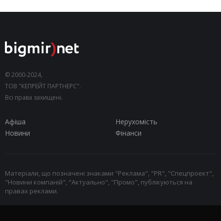
© 2000-2024,
ТОВ "КЕПРЕЙТ ПАРТНЕРС".
Всі права захищені.
Афіша
Нерухомість
Новини
Фінанси
Матеріали, що позначені знаками "Реклама", "PR", "Спецпроект",
"Новини компаній", "Актуально", "Промо", публікуються на
правах реклами.