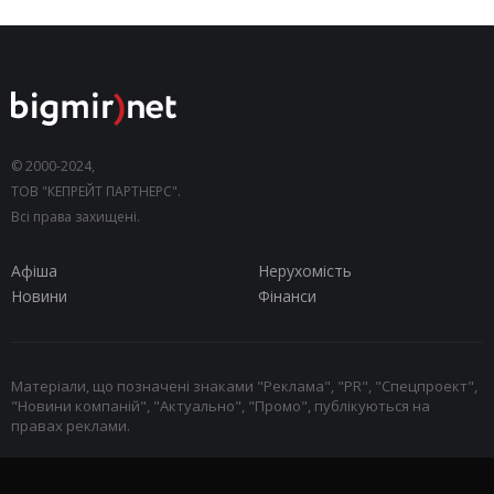
© 2000-2024,
ТОВ "КЕПРЕЙТ ПАРТНЕРС".
Всі права захищені.
Афіша
Нерухомість
Новини
Фінанси
Матеріали, що позначені знаками "Реклама", "PR", "Спецпроект",
"Новини компаній", "Актуально", "Промо", публікуються на
правах реклами.