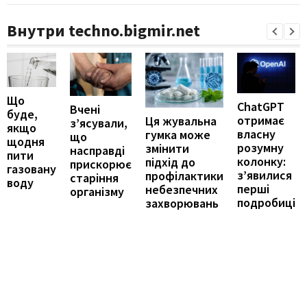
Внутри techno.bigmir.net
Що
ChatGPT
Вчені
буде,
отримає
Ця жувальна
з’ясували,
якщо
власну
гумка може
що
щодня
розумну
змінити
насправді
пити
колонку:
підхід до
прискорює
газовану
з’явилися
профілактики
старіння
воду
перші
небезпечних
організму
подробиці
захворювань