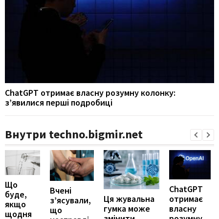
ChatGPT отримає власну розумну колонку:
з’явилися перші подробиці
Внутри techno.bigmir.net
Що
ChatGPT
Вчені
буде,
отримає
Ця жувальна
з’ясували,
якщо
власну
гумка може
що
щодня
розумну
змінити