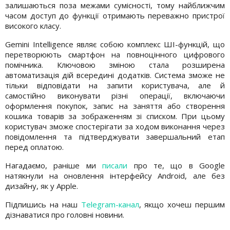
залишаються поза межами сумісності, тому найближчим
часом доступ до функції отримають переважно пристрої
високого класу.
Gemini Intelligence являє собою комплекс ШІ-функцій, що
перетворюють смартфон на повноцінного цифрового
помічника. Ключовою зміною стала розширена
автоматизація дій всередині додатків. Система зможе не
тільки відповідати на запити користувача, але й
самостійно виконувати різні операції, включаючи
оформлення покупок, запис на заняття або створення
кошика товарів за зображенням зі списком. При цьому
користувач зможе спостерігати за ходом виконання через
повідомлення та підтверджувати завершальний етап
перед оплатою.
Нагадаємо, раніше ми
писали
про те, що в Google
натякнули на оновлення інтерфейсу Android, але без
дизайну, як у Apple.
Підпишись на наш
Telegram-канал
, якщо хочеш першим
дізнаватися про головні новини.