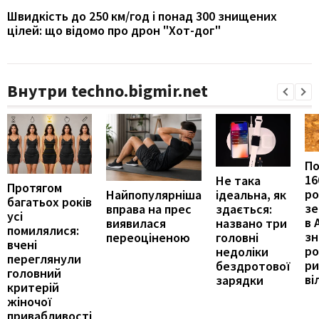
Швидкість до 250 км/год і понад 300 знищених
цілей: що відомо про дрон "Хот-дог"
Внутри techno.bigmir.net
П
16
Не така
Протягом
ро
ідеальна, як
Найпопулярніша
багатьох років
зе
здається:
вправа на прес
усі
в 
названо три
виявилася
помилялися:
з
головні
переоціненою
вчені
ро
недоліки
переглянули
ри
бездротової
головний
ві
зарядки
критерій
жіночої
привабливості