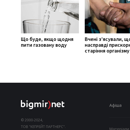
Що буде, якщо щодня
Вчені з’ясували, щ
пити газовану воду
насправді прискор
старіння організму
Афіша
© 2000-2024,
ТОВ "КЕПРЕЙТ ПАРТНЕРС".
Матеріали,