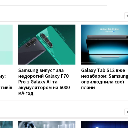
Samsung випустила
Galaxy Tab S12 вже
му:
недорогий Galaxy F70
незабаром: Samsun
Pro з Galaxy AI та
оприлюднила свої
тивів
акумулятором на 6000
плани
мА·год