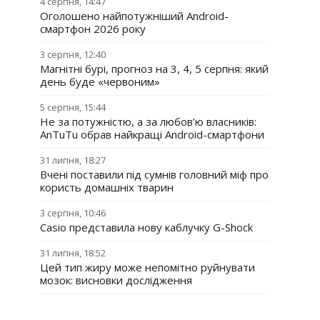
4 серпня, 14:47
Оголошено найпотужніший Android-
смартфон 2026 року
3 серпня, 12:40
Магнітні бурі, прогноз на 3, 4, 5 серпня: який
день буде «червоним»
5 серпня, 15:44
Не за потужністю, а за любов’ю власників:
AnTuTu обрав найкращі Android-смартфони
31 липня, 18:27
Вчені поставили під сумнів головний міф про
користь домашніх тварин
3 серпня, 10:46
Casio представила нову каблучку G-Shock
31 липня, 18:52
Цей тип жиру може непомітно руйнувати
мозок: висновки дослідження