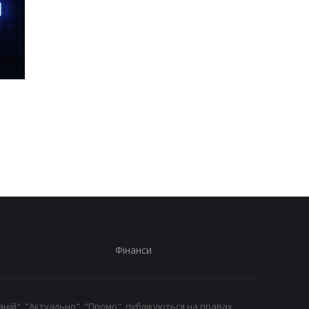
Шість смартфонів за рік:
Оголошено
Nothing готує
найулюбленіший iPh
наймасштабніший
серед користувачів, 
запуск у своїй історії
не новий флагман
Фінанси
ній", "Актуально", "Промо", публікуються на правах