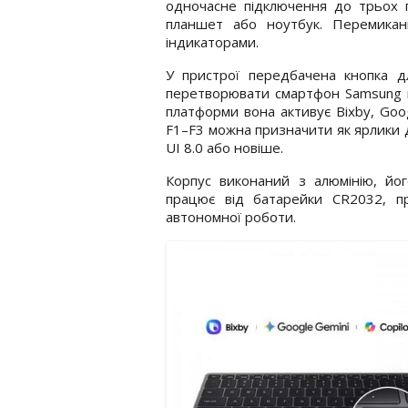
одночасне підключення до трьох п
планшет або ноутбук. Перемика
індикаторами.
У пристрої передбачена кнопка 
перетворювати смартфон Samsung в
платформи вона активує Bixby, Goog
F1–F3 можна призначити як ярлики д
UI 8.0 або новіше.
Корпус виконаний з алюмінію, йог
працює від батарейки CR2032, п
автономної роботи.