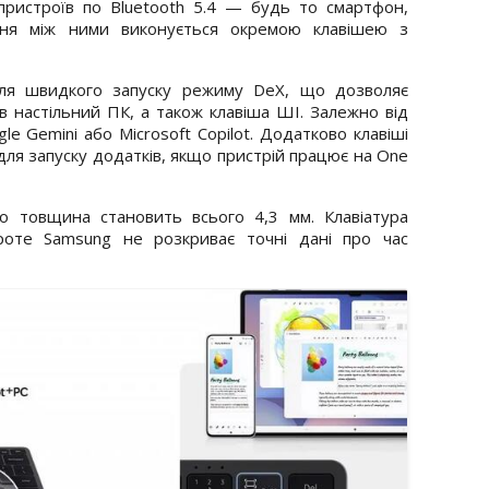
ристроїв по Bluetooth 5.4 — будь то смартфон,
ння між ними виконується окремою клавішею з
для швидкого запуску режиму DeX, що дозволяє
 настільний ПК, а також клавіша ШІ. Залежно від
le Gemini або Microsoft Copilot. Додатково клавіші
ля запуску додатків, якщо пристрій працює на One
о товщина становить всього 4,3 мм. Клавіатура
роте Samsung не розкриває точні дані про час