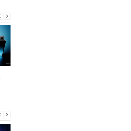
Galaxy S26 FE
У Galaxy S27 може
g
подорожчає:
з'явитися акумулято
оприлюднено ціни на
на який вже давно
всі версії ще до анонсу
чекають користувачі