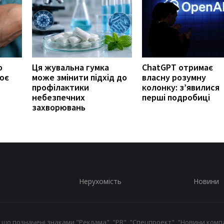
о
Ця жувальна гумка
ChatGPT отримає
ює
може змінити підхід до
власну розумну
профілактики
колонку: з’явилися
небезпечних
перші подробиці
захворювань
Нерухомість
Новини
 що позначені знаками "Реклама", "PR", "Спецпроект", "Новини компа