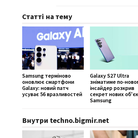
Статті на тему
Samsung терміново
Galaxy S27 Ultra
оновлює смартфони
зніматиме по-ново
Galaxy: новий патч
інсайдер розкрив
усуває 56 вразливостей
секрет нових об'єк
Samsung
Внутри techno.bigmir.net