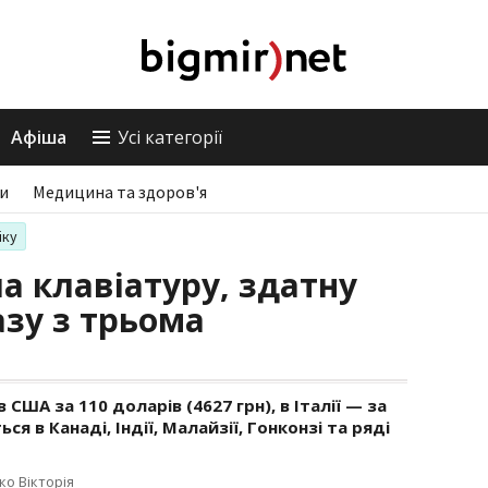
Афіша
Усі категорії
ри
Медицина та здоров'я
іку
а клавіатуру, здатну
зу з трьома
США за 110 доларів (4627 грн), в Італії — за
ться в Канаді, Індії, Малайзії, Гонконзі та ряді
ко Вікторія