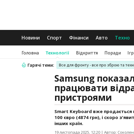
Новини
Спорт
Фінанси
Авто
Техно
Головна
Технології
Відкриття
Поради
Іг
Гарячі теми:
Все для фронту - все про зброю та техн
Samsung показал
працювати відра
пристроями
Smart Keyboard вже продається в 
100 євро (4874 грн), і скоро з'яви
інших країн.
19 листопада 2025, 12:20
|
Автор: Соколен