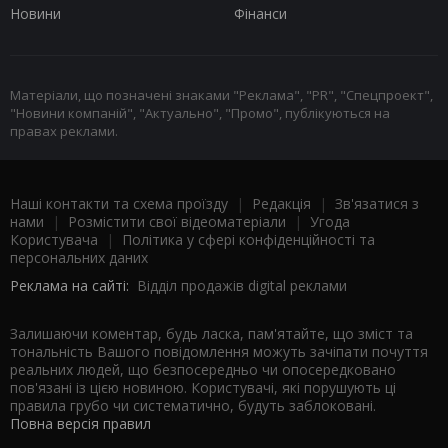
Новини
Фінанси
Матеріали, що позначені знаками "Реклама", "PR", "Спецпроект",
"Новини компаній", "Актуально", "Промо", публікуються на
правах реклами.
Наші контакти та схема проїзду
|
Редакція
|
Зв'язатися з
нами
|
Розмістити свої відеоматеріали
|
Угода
Користувача
|
Політика у сфері конфіденційності та
персональних даних
Реклама на сайті:
Відділ продажів digital реклами
Залишаючи коментар, будь ласка, пам'ятайте, що зміст та
тональність Вашого повідомлення можуть зачіпати почуття
реальних людей, що безпосередньо чи опосередковано
пов'язані із цією новиною. Користувачі, які порушують ці
правила грубо чи систематично, будуть заблоковані.
Повна версія правил