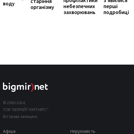
з’явилися
профілактики
старіння
воду
перші
небезпечних
організму
подробиці
захворювань
© 2000-2024,
ТОВ "КЕПРЕЙТ ПАРТНЕРС".
Всі права захищені.
Афіша
Нерухомість