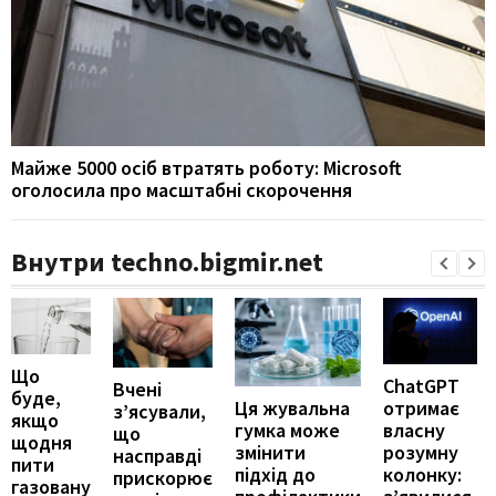
Майже 5000 осіб втратять роботу: Microsoft
оголосила про масштабні скорочення
Внутри techno.bigmir.net
Що
ChatGPT
Вчені
буде,
отримає
Ця жувальна
з’ясували,
якщо
власну
гумка може
що
щодня
розумну
змінити
насправді
пити
колонку:
підхід до
прискорює
газовану