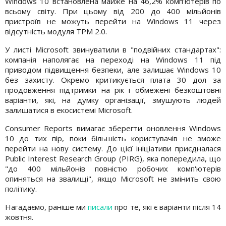
Windows 10 встановлена майже на 46,2% комп'ютерів по
всьому світу. При цьому від 200 до 400 мільйонів
пристроїв не можуть перейти на Windows 11 через
відсутність модуля TPM 2.0.
У листі Microsoft звинуватили в "подвійних стандартах":
компанія наполягає на переході на Windows 11 під
приводом підвищення безпеки, але залишає Windows 10
без захисту. Окремо критикується плата 30 дол за
продовження підтримки на рік і обмежені безкоштовні
варіанти, які, на думку організації, змушують людей
залишатися в екосистемі Microsoft.
Consumer Reports вимагає зберегти оновлення Windows
10 до тих пір, поки більшість користувачів не зможе
перейти на нову систему. До цієї ініціативи приєдналася
Public Interest Research Group (PIRG), яка попередила, що
"до 400 мільйонів повністю робочих комп'ютерів
опиняться на звалищі", якщо Microsoft не змінить свою
політику.
Нагадаємо, раніше ми
писали
про те, які є варіанти після 14
жовтня.