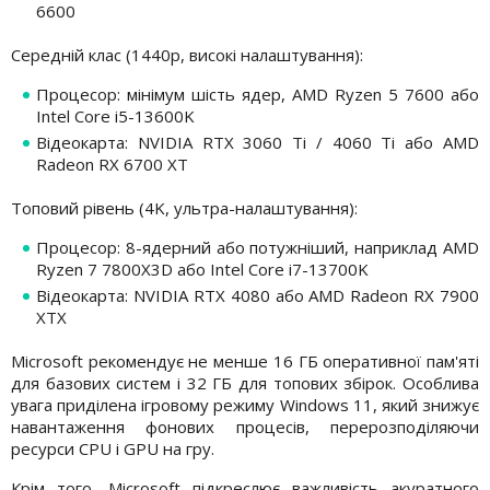
6600
Середній клас (1440p, високі налаштування):
Процесор: мінімум шість ядер, AMD Ryzen 5 7600 або
Intel Core i5-13600K
Відеокарта: NVIDIA RTX 3060 Ti / 4060 Ti або AMD
Radeon RX 6700 XT
Топовий рівень (4K, ультра-налаштування):
Процесор: 8-ядерний або потужніший, наприклад AMD
Ryzen 7 7800X3D або Intel Core i7-13700K
Відеокарта: NVIDIA RTX 4080 або AMD Radeon RX 7900
XTX
Microsoft рекомендує не менше 16 ГБ оперативної пам'яті
для базових систем і 32 ГБ для топових збірок. Особлива
увага приділена ігровому режиму Windows 11, який знижує
навантаження фонових процесів, перерозподіляючи
ресурси CPU і GPU на гру.
Крім того, Microsoft підкреслює важливість акуратного