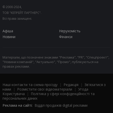
© 2000-2024,
ТОВ "КЕПРЕЙТ ПАРТНЕРС".
Всі права захищені.
Афіша
Нерухомість
Новини
Фінанси
Матеріали, що позначені знаками "Реклама", "PR", "Спецпроект",
"Новини компаній", "Актуально", "Промо", публікуються на
правах реклами.
Наші контакти та схема проїзду
|
Редакція
|
Зв'язатися з
нами
|
Розмістити свої відеоматеріали
|
Угода
Користувача
|
Політика у сфері конфіденційності та
персональних даних
Реклама на сайті:
Відділ продажів digital реклами