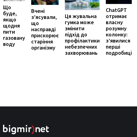
Що
ChatGPT
Вчені
буде,
отримає
Ця жувальна
з’ясували,
якщо
власну
гумка може
що
щодня
розумну
змінити
насправді
пити
колонку:
підхід до
прискорює
газовану
з’явилися
профілактики
старіння
воду
перші
небезпечних
організму
подробиці
захворювань