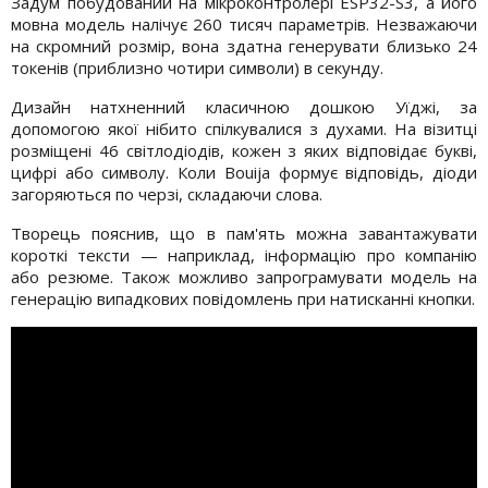
Задум побудований на мікроконтролері ESP32-S3, а його
мовна модель налічує 260 тисяч параметрів. Незважаючи
на скромний розмір, вона здатна генерувати близько 24
токенів (приблизно чотири символи) в секунду.
Дизайн натхненний класичною дошкою Уїджі, за
допомогою якої нібито спілкувалися з духами. На візитці
розміщені 46 світлодіодів, кожен з яких відповідає букві,
цифрі або символу. Коли Bouija формує відповідь, діоди
загоряються по черзі, складаючи слова.
Творець пояснив, що в пам'ять можна завантажувати
короткі тексти — наприклад, інформацію про компанію
або резюме. Також можливо запрограмувати модель на
генерацію випадкових повідомлень при натисканні кнопки.