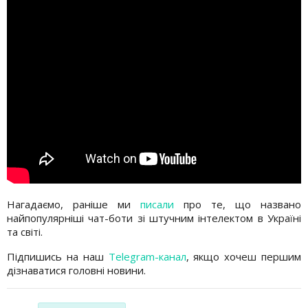
Нагадаємо, раніше ми
писали
про те, що названо
найпопулярніші чат-боти зі штучним інтелектом в Україні
та світі.
Підпишись на наш
Telegram-канал
, якщо хочеш першим
дізнаватися головні новини.