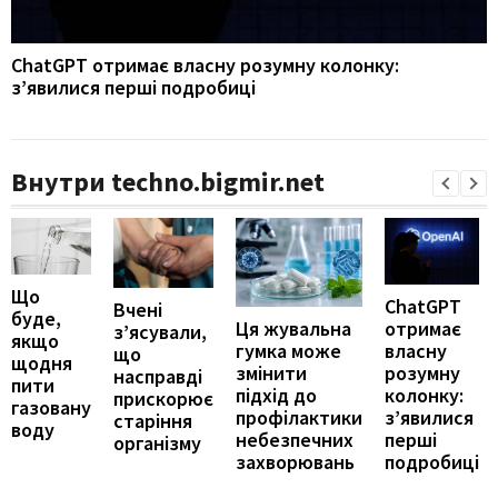
ChatGPT отримає власну розумну колонку:
з’явилися перші подробиці
Внутри techno.bigmir.net
Що
ChatGPT
Вчені
буде,
отримає
Ця жувальна
з’ясували,
якщо
власну
гумка може
що
щодня
розумну
змінити
насправді
пити
колонку:
підхід до
прискорює
газовану
з’явилися
профілактики
старіння
воду
перші
небезпечних
організму
подробиці
захворювань