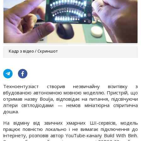
Кадр з відео / Скриншот
Техноентузіаст створив незвичайну візитівку з
вбудованою автономною мовною моделлю. Пристрій, що
отримав назву Bouija, відповідає на питання, підсвічуючи
літери світлодіодами — немов мініатюрна спіритична
дошка.
На відміну від звичних хмарних ШІ-сервісів, модель
працює повністю локально і не вимагає підключення до
інтернету, розповів автор YouTube-каналу Build With Binh.