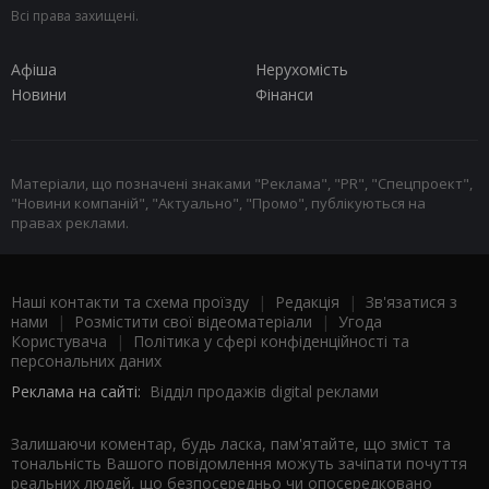
Всі права захищені.
Афіша
Нерухомість
Новини
Фінанси
Матеріали, що позначені знаками "Реклама", "PR", "Спецпроект",
"Новини компаній", "Актуально", "Промо", публікуються на
правах реклами.
Наші контакти та схема проїзду
|
Редакція
|
Зв'язатися з
нами
|
Розмістити свої відеоматеріали
|
Угода
Користувача
|
Політика у сфері конфіденційності та
персональних даних
Реклама на сайті:
Відділ продажів digital реклами
Залишаючи коментар, будь ласка, пам'ятайте, що зміст та
тональність Вашого повідомлення можуть зачіпати почуття
реальних людей, що безпосередньо чи опосередковано