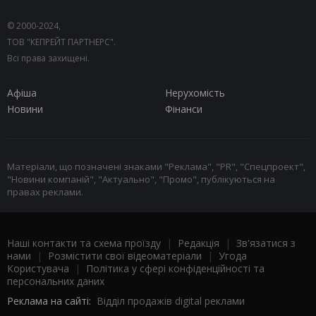
© 2000-2024,
ТОВ "КЕПРЕЙТ ПАРТНЕРС".
Всі права захищені.
Афіша
Нерухомість
Новини
Фінанси
Матеріали, що позначені знаками "Реклама", "PR", "Спецпроект",
"Новини компаній", "Актуально", "Промо", публікуються на
правах реклами.
Наші контакти та схема проїзду
|
Редакція
|
Зв'язатися з
нами
|
Розмістити свої відеоматеріали
|
Угода
Користувача
|
Політика у сфері конфіденційності та
персональних даних
Реклама на сайті:
Відділ продажів digital реклами