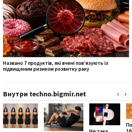
Названо 7 продуктів, які вчені пов’язують із
підвищеним ризиком розвитку раку
Внутри techno.bigmir.net
П
16
Не така