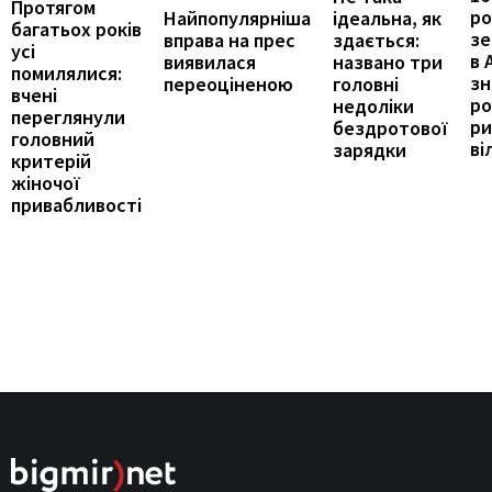
Протягом
ро
ідеальна, як
Найпопулярніша
багатьох років
зе
здається:
вправа на прес
усі
в 
названо три
виявилася
помилялися:
з
головні
переоціненою
вчені
ро
недоліки
переглянули
ри
бездротової
головний
ві
зарядки
критерій
жіночої
привабливості