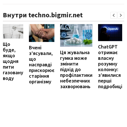
Внутри techno.bigmir.net
Що
ChatGPT
Вчені
буде,
отримає
Ця жувальна
з’ясували,
якщо
власну
гумка може
що
щодня
розумну
змінити
насправді
пити
колонку:
підхід до
прискорює
газовану
з’явилися
профілактики
старіння
воду
перші
небезпечних
організму
подробиці
захворювань