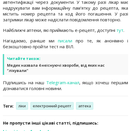
автентифікації через документи. У такому разі лікар має
надрукувати вам інформаційну пам'ятку до рецепта, яка
містить номер рецепта та код його погашення. У разі
затримки лікар може надіслати повідомлення повторно.
Найближчі аптеки, які приймають е-рецепт, доступні
тут
.
Нагадаємо, раніше ми
писали
про те, як анонімно і
безкоштовно пройти тест на ВІЛ.
Читайте також:
Медик назвала 4 неіснуючі хвороби, від яких нас
"лікували"
Підпишись на наш
Telegram-канал
, якщо хочеш першим
дізнаватися головні новини.
Теги:
ліки
електронний рецепт
аптека
Не пропусти інші цікаві статті, підпишись: