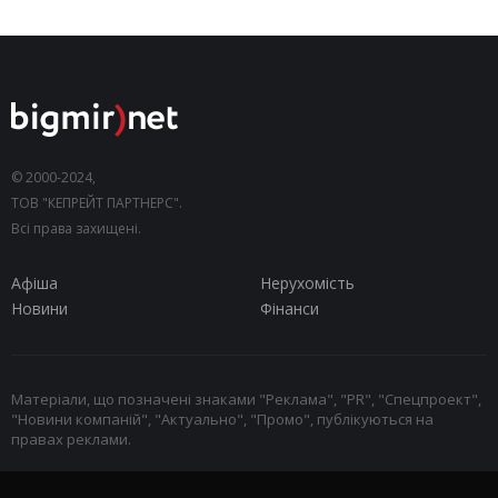
© 2000-2024,
ТОВ "КЕПРЕЙТ ПАРТНЕРС".
Всі права захищені.
Афіша
Нерухомість
Новини
Фінанси
Матеріали, що позначені знаками "Реклама", "PR", "Спецпроект",
"Новини компаній", "Актуально", "Промо", публікуються на
правах реклами.