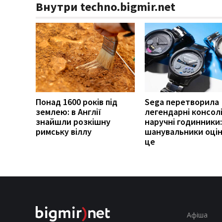
Внутри techno.bigmir.net
Понад 1600 років під
Sega перетворила
землею: в Англії
легендарні консолі
знайшли розкішну
наручні годинники:
римську віллу
шанувальники оці
це
Афіша