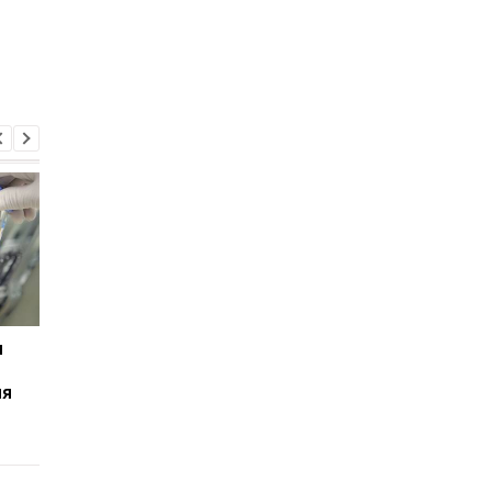
и
Прості аналізи крові
Сліди на тканині: що
допоможуть визначити
можуть розповісти
ня
ступінь пошкодження
кров'яні плями під ча
спинного мозку та
розслідування злочи
ймовірність виживання