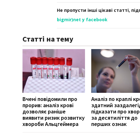
Не пропусти інші цікаві статті, пі
bigmir)net у facebook
Статті на тему
Вчені повідомили про
Аналіз по краплі кр
прорив: аналіз крові
здатний заздалегі
дозволяє раніше
підказати про хво
виявити ризик розвитку
за десятиліття до
хвороби Альцгеймера
перших ознак