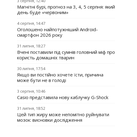
3 серпня, 12:40
Магнітні бурі, прогноз на 3, 4, 5 серпня: який
день буде «червоним»
4 серпня, 14:47
Оголошено найпотужніший Android-
смартфон 2026 року
31 липня, 18:27
Вчені поставили під сумнів головний міф про
користь домашніх тварин
30 липня, 17:54
Якщо ви постійно хочете їсти, причина
може бути не в голоді
3 серпня, 10:46
Casio представила нову каблучку G-Shock
31 липня, 18:52
Цей тип жиру може непомітно руйнувати
мозок: висновки дослідження