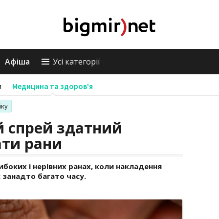
Афіша
Усі категорії
и
Медицина та здоров'я
іку
 спрей здатний
ати рани
боких і нерівних ранах, коли накладення
 занадто багато часу.
я