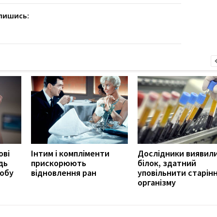
дпишись:
ові
Інтим і компліменти
Дослідники виявил
дь
прискорюють
білок, здатний
робу
відновлення ран
уповільнити старін
організму