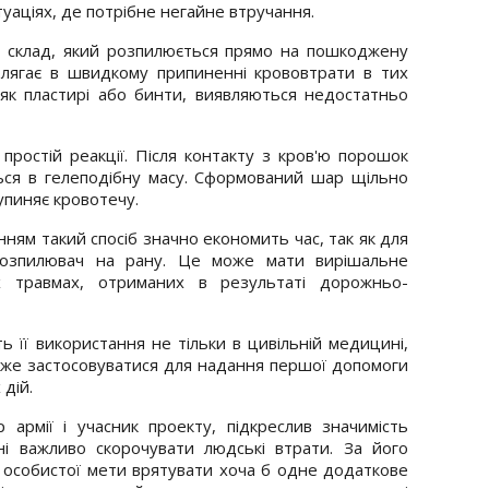
туаціях, де потрібне негайне втручання.
 склад, який розпилюється прямо на пошкоджену
олягає в швидкому припиненні крововтрати в тих
і як пластирі або бинти, виявляються недостатньо
простій реакції. Після контакту з кров'ю порошок
ся в гелеподібну масу. Сформований шар щільно
упиняє кровотечу.
нням такий спосіб значно економить час, так як для
розпилювач на рану. Це може мати вирішальне
х травмах, отриманих в результаті дорожньо-
ь її використання не тільки в цивільній медицині,
 може застосовуватися для надання першої допомоги
дій.
армії і учасник проекту, підкреслив значимість
і важливо скорочувати людські втрати. За його
 особистої мети врятувати хоча б одне додаткове