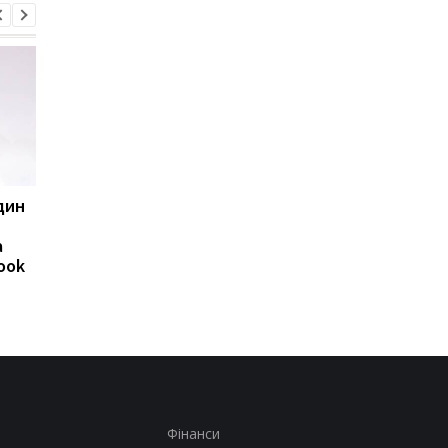
один
Huawei оновила лінійку
8500 мА·год без
Watch GT: що вміють
товстого корпусу:
а
нові GT 7 та GT 7 Pro
Huawei представила
ook
новий Nova 16 SE
Фінанси