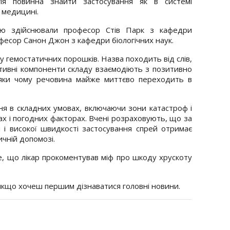
гія повинна знайти застосування як в системі
й медицині.
ою здійснювали професор Стів Парк з кафедри
офесор Санон Джон з кафедри біологічних наук.
у гемостатичних порошків. Назва походить від слів,
ктивні компоненти складу взаємодіють з позитивно
дяки чому речовина майже миттєво переходить в
 в складних умовах, включаючи зони катастроф і
ах і погодних факторах. Вчені розраховують, що за
 і високої швидкості застосування спрей отримає
чній допомозі.
, що лікар прокоментував міф про шкоду хрускоту
 якщо хочеш першим дізнаватися головні новини.