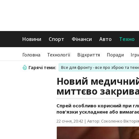
Новини
Спорт
Фінанси
Авто
Техно
Головна
Технології
Відкриття
Поради
Ігр
Гарячі теми:
Все для фронту - все про зброю та техн
Новий медичний
миттєво закрив
Спрей особливо корисний при гли
пов'язки ускладнене або вимагає
22 січня, 20:42
|
Автор: Соколенко Вікторі