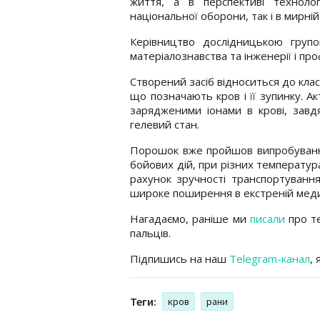
життя, а в перспективі техноло
національної оборони, так і в мирні
Керівництво дослідницькою груп
матеріалознавства та інженерії і пр
Створений засіб відноситься до клас
що позначають кров і її зупинку. А
зарядженими іонами в крові, зав
гелевий стан.
Порошок вже пройшов випробування
бойових дій, при різних температур
рахунок зручності транспортування
широке поширення в екстреній меди
Нагадаємо, раніше ми
писали
про те
пальців.
Підпишись на наш
Telegram-канал
,
Теги:
кров
рани