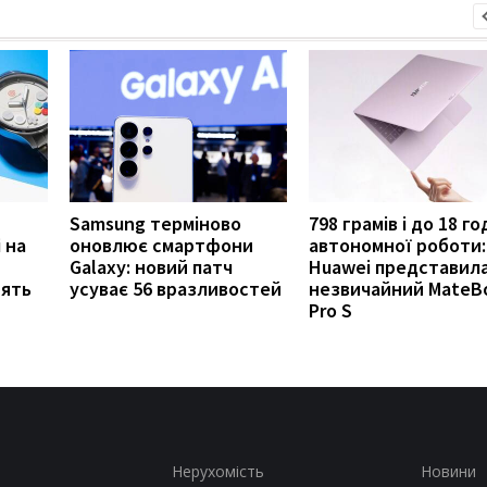
Samsung терміново
798 грамів і до 18 г
 на
оновлює смартфони
автономної роботи:
Galaxy: новий патч
Huawei представил
нять
усуває 56 вразливостей
незвичайний MateB
Pro S
Нерухомість
Новини