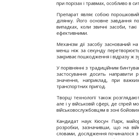
при порізах і травмах, особливо в си
Препарат являє собою порошковий
ділянку. Його основне завдання п
випадках, коли звичні засоби, так
ефективними.
Механізм дії засобу заснований на 
менш ніж за секунду перетворюєть
закриває пошкодження і відразу ж з
У порівнянні з традиційним бинтува
застосування досить направити 
значення, наприклад, при важки
транспортних пригод.
Творці технології також розглядают
але і у військовій сфері, де спрей
військовослужбовцям в зоні бойових 
Кандидат наук Кюсун Парк, майор 
розробки, зазначивши, що на війн
словами, дослідження починалося з