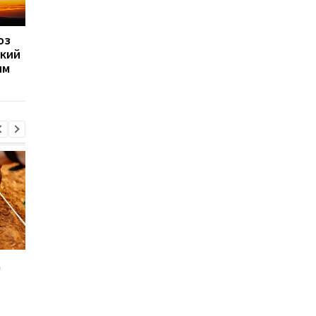
оз
Магнітні бурі, прогноз
Магнітні бурі, прогно
який
на 16, 17, 18 липня: чи
на 9, 10, 11 липня:
им
будуть бурі
подробиці
д
Sega перетворила
Магнітні бурі, прогно
легендарні консолі на
на 6, 7, 8 серпня:
наручні годинники:
детальна інформація
шанувальники оцінять
днями