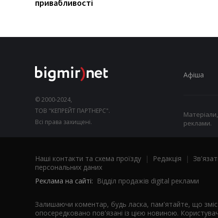
привабливості
Афіша
© 2000-2024,
ТОВ "КЕПРЕЙТ ПАРТНЕРС".
Матеріали,
Всі права захищені.
реклами.
Наші контакти та схема проїзду
|
Редакція
|
Зв'язат
персональних даних
Реклама на сайті:
Відділ продажів digital реклами
Залишаючи коментар, будь ласка, пам'ятайте, що змі
опосередковано пов'язані із цією новиною. Користувач