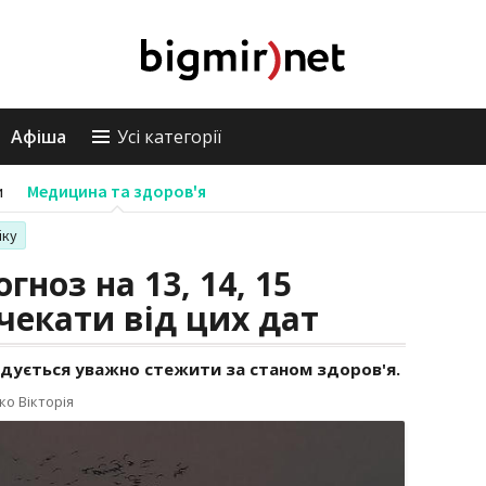
Афіша
Усі категорії
и
Медицина та здоров'я
іку
огноз на 13, 14, 15
чекати від цих дат
ується уважно стежити за станом здоров'я.
ко Вікторія