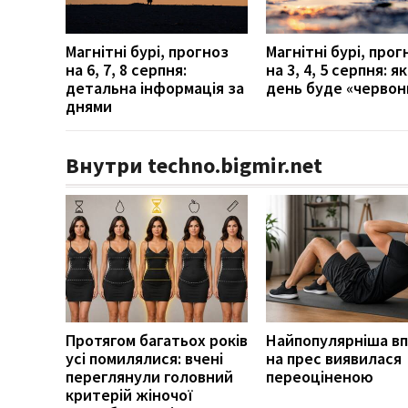
Магнітні бурі, прогноз
Магнітні бурі, прог
на 6, 7, 8 серпня:
на 3, 4, 5 серпня: я
детальна інформація за
день буде «червон
днями
Внутри techno.bigmir.net
Протягом багатьох років
Найпопулярніша в
усі помилялися: вчені
на прес виявилася
переглянули головний
переоціненою
критерій жіночої