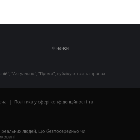
це
Фінанси
ній", "Актуально", "Промо", публікуються на правах
ача
|
Політика у сфері конфіденційності та
я реальних людей, що безпосередньо чи
ковані.