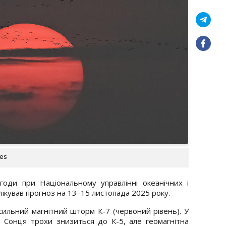
ges
годи при Національному управлінні океанічних і
кував прогноз на 13–15 листопада 2025 року.
 сильний магнітний шторм К-7 (червоний рівень). У
ь Сонця трохи знизиться до К-5, але геомагнітна