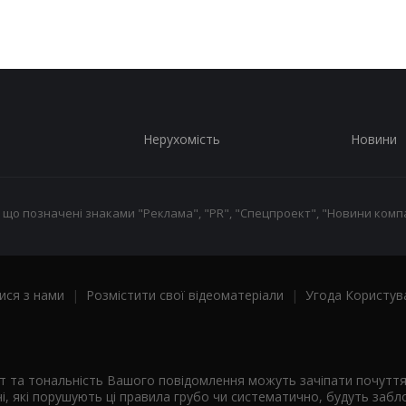
Нерухомість
Новини
 що позначені знаками "Реклама", "PR", "Спецпроект", "Новини компа
ися з нами
|
Розмістити свої відеоматеріали
|
Угода Користув
ст та тональність Вашого повідомлення можуть зачіпати почутт
і, які порушують ці правила грубо чи систематично, будуть забло