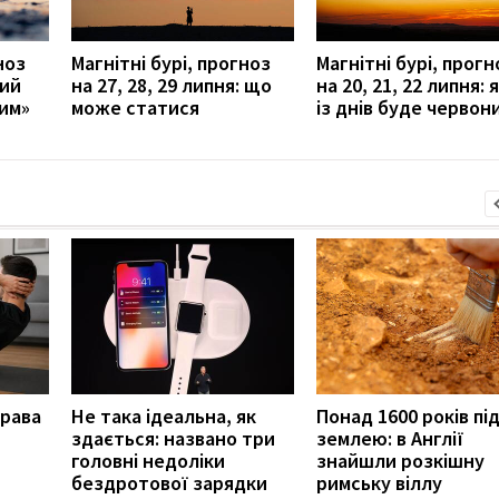
ноз
Магнітні бурі, прогноз
Магнітні бурі, прогн
кий
на 27, 28, 29 липня: що
на 20, 21, 22 липня: 
им»
може статися
із днів буде червон
права
Не така ідеальна, як
Понад 1600 років пі
здається: названо три
землею: в Англії
головні недоліки
знайшли розкішну
бездротової зарядки
римську віллу