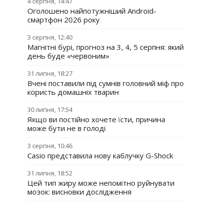
4 серпня, 14:47
Оголошено найпотужніший Android-
смартфон 2026 року
3 серпня, 12:40
Магнітні бурі, прогноз на 3, 4, 5 серпня: який
день буде «червоним»
31 липня, 18:27
Вчені поставили під сумнів головний міф про
користь домашніх тварин
30 липня, 17:54
Якщо ви постійно хочете їсти, причина
може бути не в голоді
3 серпня, 10:46
Casio представила нову каблучку G-Shock
31 липня, 18:52
Цей тип жиру може непомітно руйнувати
мозок: висновки дослідження