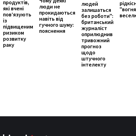
Чому деякі
продуктів,
рідкіс
людей
люди не
які вчені
"вогн
залишаться
прокидаються
пов’язують
весел
без роботи":
навіть від
із
британський
гучного шуму:
підвищеним
журналіст
пояснення
ризиком
оприлюднив
розвитку
тривожний
раку
прогноз
щодо
штучного
інтелекту