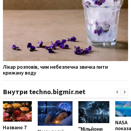
Лікар розповів, чим небезпечна звичка пити
крижану воду
Внутри techno.bigmir.net
NASA
Названо 7
показ
"Мільйони