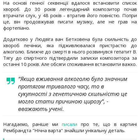
На основі генної секвенції вдалося встановити список
хвороб. До 30 років легендарний композитор почав
втрачати слух, у 48 років - втратив його повністю. Попри
це, він продовжував писати музику, але не грав на
фортепіано.
Додатково у Людвіга ван Бетховена була схильність до
хвороб печінки, яка підживлювалася пристрастю до
алкоголю. Ближче до смерті в нього розвинувся гепатит В.
Тягу до спиртного підтвердили записки композитора за
останні 10 років. Але обсяги споживання встановити важко.
"Якщо вживання алкоголю було значним
протягом тривалого часу, то в
сукупності з генетичною схильністю це
могло стати причиною цирозу", -
вважають учені.
Нагадаємо, раніше ми
писали
про те, що в картині
Рембрандта "Нічна варта" знайшли унікальну деталь.