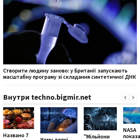
Створити людину заново: у Британії запускають
масштабну програму зі складання синтетичної ДНК
Внутри techno.bigmir.net
NASA
Названо 7
показ
"Мільйони
Чому деякі