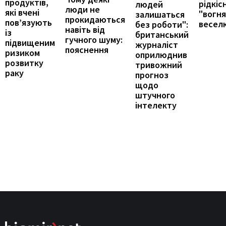
продуктів,
рідкіс
людей
люди не
які вчені
"вогн
залишаться
прокидаються
пов’язують
весел
без роботи":
навіть від
із
британський
гучного шуму:
підвищеним
журналіст
пояснення
ризиком
оприлюднив
розвитку
тривожний
раку
прогноз
щодо
штучного
інтелекту