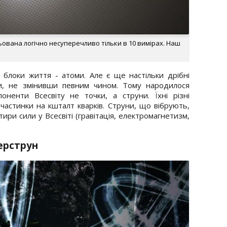
ована логічно несуперечливо тільки в 10 вимірах. Наш
 блоки життя - атоми. Але є ще настільки дрібні
ти, не змінивши певним чином. Тому народилося
ненти Всесвіту не точки, а струни. Їхні різні
астинки на кшталт кварків. Струни, що вібрують,
тири сили у Всесвіті (гравітація, електромагнетизм,
перструн