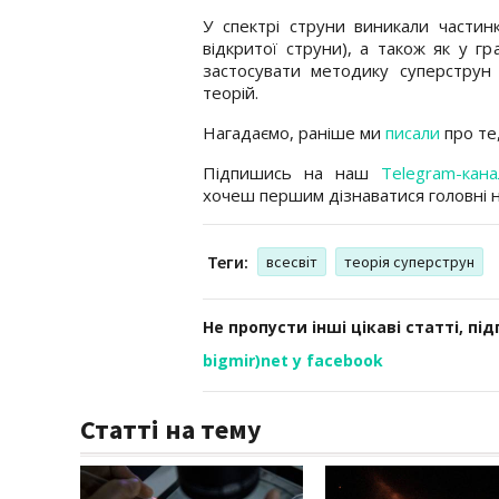
У спектрі струни виникали частин
відкритої струни), а також як у гр
застосувати методику суперструн 
теорій.
Нагадаємо, раніше ми
писали
про те
Підпишись на наш
Telegram-кана
хочеш першим дізнаватися головні 
Теги:
всесвіт
теорія суперструн
Не пропусти інші цікаві статті, пі
bigmir)net у facebook
Статті на тему