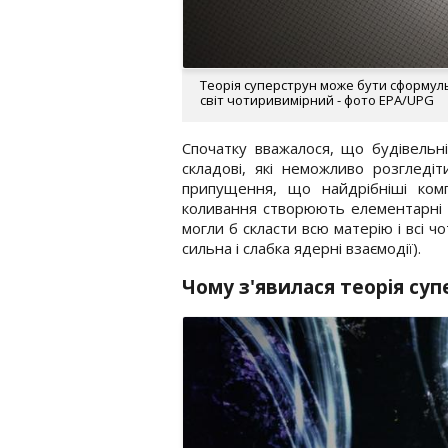
Теорія суперструн може бути сформуль
світ чотиривимірний - фото EPA/UPG
Спочатку вважалося, що будівельні
складові, які неможливо розгледі
припущення, що найдрібніші компо
коливання створюють елементарні ч
могли б скласти всю матерію і всі чо
сильна і слабка ядерні взаємодії).
Чому з'явилася теорія су