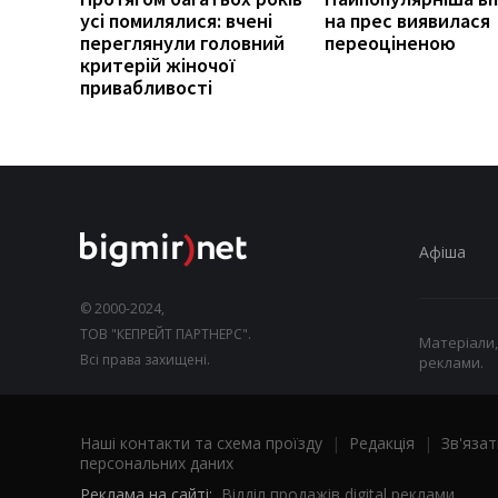
усі помилялися: вчені
на прес виявилася
переглянули головний
переоціненою
критерій жіночої
привабливості
Афіша
© 2000-2024,
ТОВ "КЕПРЕЙТ ПАРТНЕРС".
Матеріали,
Всі права захищені.
реклами.
Наші контакти та схема проїзду
|
Редакція
|
Зв'язат
персональних даних
Реклама на сайті:
Відділ продажів digital реклами