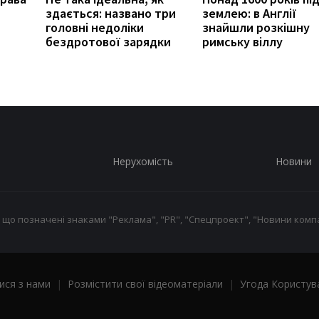
здається: названо три
землею: в Англії
головні недоліки
знайшли розкішну
бездротової зарядки
римську віллу
Нерухомість
Новини
 що позначені знаками "Реклама", "PR", "Спецпроект", "Новини компа
ися з нами
|
Розмістити свої відеоматеріали
|
Угода Користув