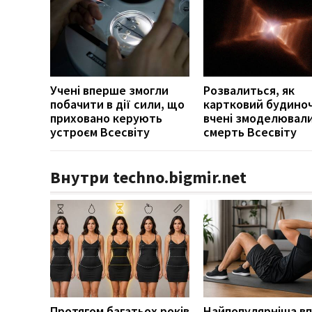
Учені вперше змогли
Розвалиться, як
побачити в дії сили, що
картковий будиноч
приховано керують
вчені змоделювал
устроєм Всесвіту
смерть Всесвіту
Внутри techno.bigmir.net
Протягом багатьох років
Найпопулярніша в