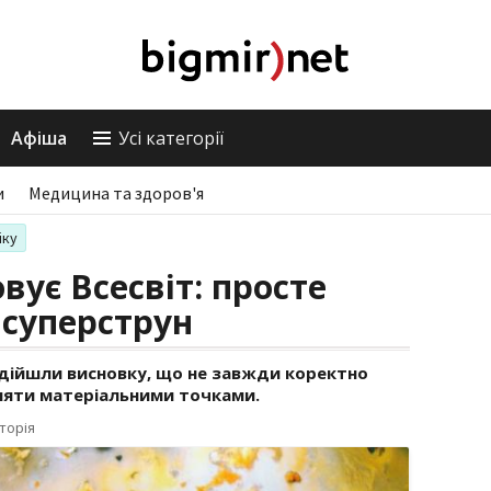
Афіша
Усі категорії
и
Медицина та здоров'я
іку
вує Всесвіт: просте
 суперструн
і дійшли висновку, що не завжди коректно
ляти матеріальними точками.
торія