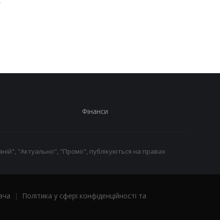
легендарні консолі на
на 6, 7, 8 серпня:
наручні годинники:
детальна інформація
шанувальники оцінять
днями
це
Фінанси
ній", "Актуально", "Промо", публікуються на правах
ача
|
Політика у сфері конфіденційності та