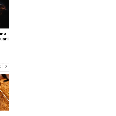
ний
Буде величезна вогняна
Помер учений, який
uarii
куля: вчені описали
відкрив "частинку Бо
смерть Всесвіту
д
Sega перетворила
Магнітні бурі, прогно