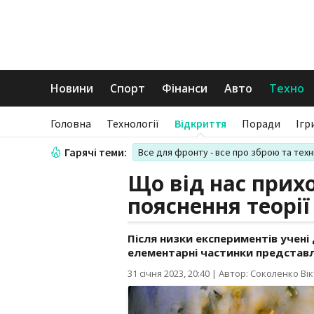
Новини
Спорт
Фінанси
Авто
Техно
Головна
Технології
Відкриття
Поради
Ігр
Гарячі теми:
Все для фронту - все про зброю та техн
Що від нас прихо
пояснення теорії
Після низки експериментів учен
елементарні частинки представ
31 січня 2023, 20:40
|
Автор: Соколенко Вік