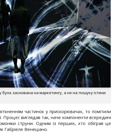
му була заснована на маркетингу, а не на пошуку істини
зіткненням частинок у прискорювачах, то помітили
цій. Процес виглядав так, наче компоненти всередині
рмоніки струни. Одним із перших, хто обіграв це
ик Габріеле Венеціано.