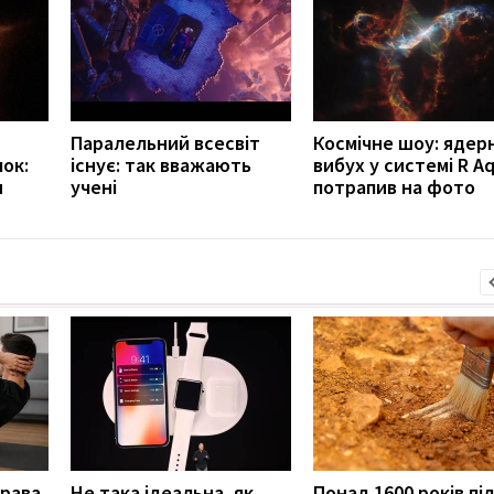
Паралельний всесвіт
Космічне шоу: ядер
ок:
існує: так вважають
вибух у системі R Aq
и
учені
потрапив на фото
права
Не така ідеальна, як
Понад 1600 років пі