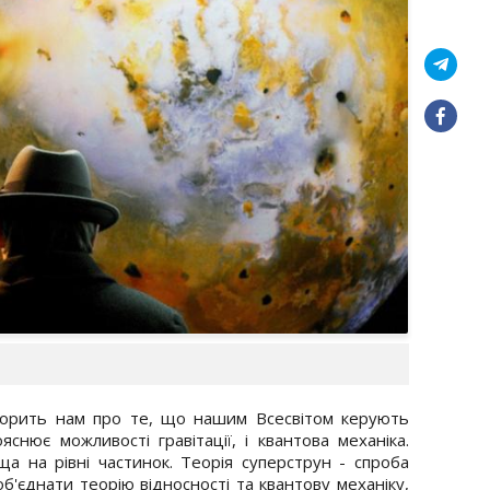
оворить нам про те, що нашим Всесвітом керують
ояснює можливості гравітації, і квантова механіка.
ща на рівні частинок. Теорія суперструн - спроба
об'єднати теорію відносності та квантову механіку,