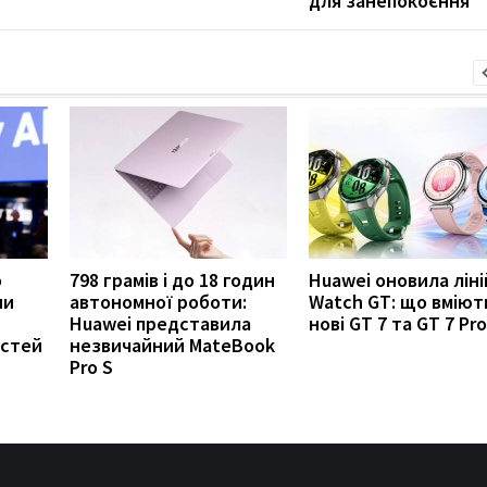
для занепокоєння
о
798 грамів і до 18 годин
Huawei оновила ліні
ни
автономної роботи:
Watch GT: що вміют
Huawei представила
нові GT 7 та GT 7 Pro
остей
незвичайний MateBook
Pro S