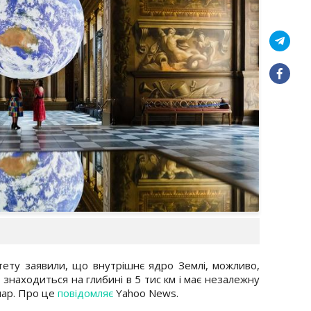
итету заявили, що внутрішнє ядро Землі, можливо,
 знаходиться на глибині в 5 тис км і має незалежну
шар. Про це
повідомляє
Yahoo News.