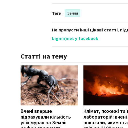
Теги:
Земля
Не пропусти інші цікаві статті, пі
bigmir)net у facebook
Статті на тему
Вчені вперше
Клімат, пожежі та 
підрахували кількість
лабораторій: вчені
усіх мурах на Землі:
показали, яким ст