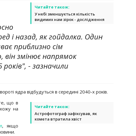
Читайте також:
У небі зменшується кількість
видимих нам зірок - дослідження
осно
ред і назад, як гойдалка. Один
ває приблизно сім
, він змінює напрямок
 років", - зазначили
овороті ядра відбудуться в середині 2040-х років.
е, що в
Читайте також:
схожу на
Астрофотограф зафіксував, як
комета втратила хвіст
л
, якщо
новини.