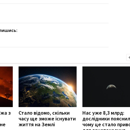
дпишись:
їжа з
Стало відомо, скільки
Нас уже 8,3 млрд:
часу ще зможе існувати
дослідники пояснил
ане
життя на Землі
чому це стало прив