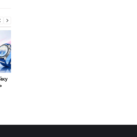
змінить клімат
йку
8500 мА·год без
Такого iPhone ще не
ь
товстого корпусу:
було: Apple тестує
Huawei представила
рекордно великий
новий Nova 16 SE
флагман