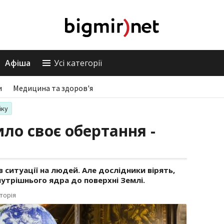
Афіша
Усі категорії
и
Медицина та здоров'я
іку
ло своє обертання -
 ситуації на людей. Але дослідники вірять,
нутрішнього ядра до поверхні Землі.
торія