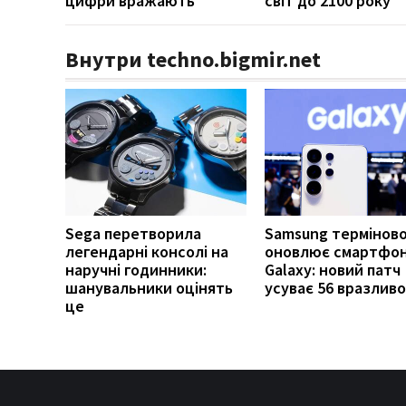
цифри вражають
світ до 2100 року
Внутри techno.bigmir.net
Sega перетворила
Samsung термінов
легендарні консолі на
оновлює смартфо
наручні годинники:
Galaxy: новий патч
шанувальники оцінять
усуває 56 вразлив
це