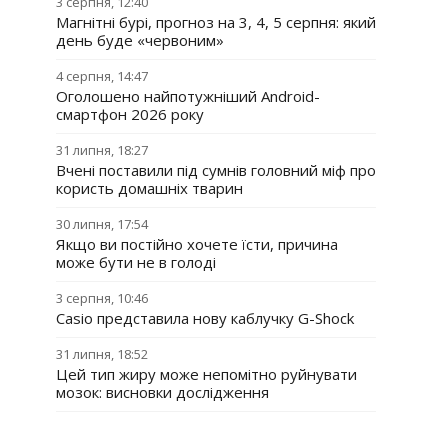
3 серпня, 12:40
Магнітні бурі, прогноз на 3, 4, 5 серпня: який
день буде «червоним»
4 серпня, 14:47
Оголошено найпотужніший Android-
смартфон 2026 року
31 липня, 18:27
Вчені поставили під сумнів головний міф про
користь домашніх тварин
30 липня, 17:54
Якщо ви постійно хочете їсти, причина
може бути не в голоді
3 серпня, 10:46
Casio представила нову каблучку G-Shock
31 липня, 18:52
Цей тип жиру може непомітно руйнувати
мозок: висновки дослідження