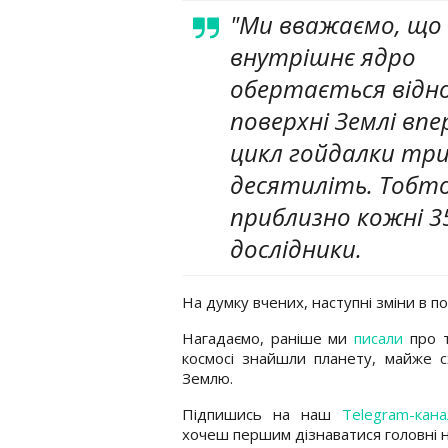
"Ми вважаємо, що
внутрішнє ядро
обертається відн
поверхні Землі впе
цикл гойдалки три
десятиліть. Тобто
приблизно кожні 35
дослідники.
На думку вчених, наступні зміни в п
Нагадаємо, раніше ми
писали
про т
космосі знайшли планету, майже 
Землю.
Підпишись на наш
Telegram-кана
хочеш першим дізнаватися головні 