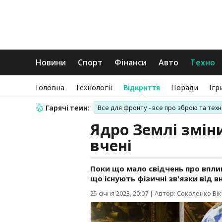
Новини
Спорт
Фінанси
Авто
Техно
Головна
Технології
Відкриття
Поради
Ігр
Гарячі теми:
Все для фронту - все про зброю та техн
Ядро Землі зміни
вчені
Поки що мало свідчень про вплив
що існують фізичні зв'язки від в
25 січня 2023, 20:07
|
Автор: Соколенко Вік