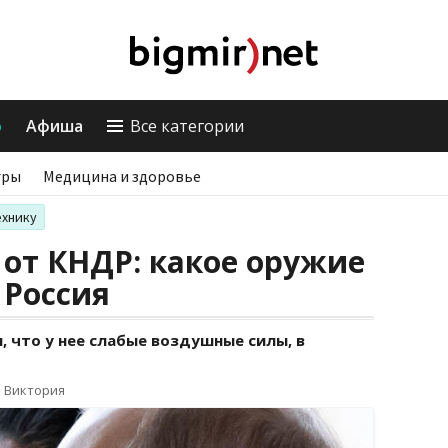
о
Афиша
Все категории
гры
Медицина и здоровье
ехнику
от КНДР: какое оружие
 Россия
, что у нее слабые воздушные силы, в
о Виктория