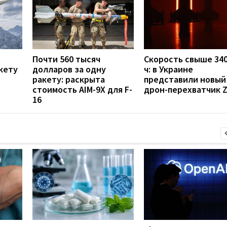
Почти 560 тысяч
Скорость свыше 340
кету
долларов за одну
ч: в Украине
ракету: раскрыта
представили новый
стоимость AIM-9X для F-
дрон-перехватчик Z
16