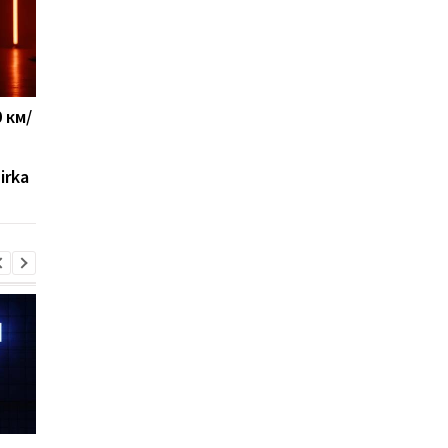
 км/
Что будет, если
Ученые выяснили, ч
каждый день пить
ускоряет старение
газированную воду
организма на самом
irka
деле