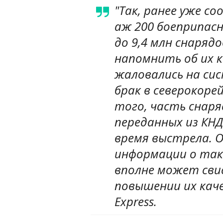
"Так, ранее уже с
аж 200 боеприпасн
до 9,4 млн снаряд
напомнить об их 
жаловались на си
брак в северокоре
того, часть снаря
переданных из КНД
время выстрела. О
информации о так
вполне может св
повышении их каче
Express.