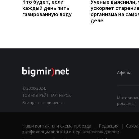
Что будет, если
Ученые выяснили, 
каждый день пить
ускоряет старени
газированную воду
организма на само
деле
Афиша
© 2000-2024,
ТОВ «КЕПРЕЙТ ПАРТНЕРС».
Материалы,
Все права защищены.
рекламы.
Наши контакты и схема проезда
|
Редакция
|
Связа
конфиденциальности и персональных данных