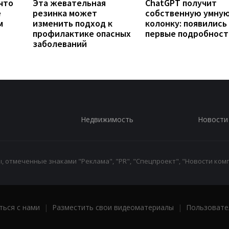
что
Эта жевательная
ChatGPT получит
е
резинка может
собственную умну
м
изменить подход к
колонку: появились
профилактике опасных
первые подробност
заболеваний
Недвижимость
Новости
 отмеченные знаками "Реклама", "PR", "Спецпроект", "Новости комп
ться с нами
|
Разместить свои видеоматериалы
|
Пользовате