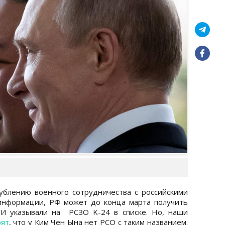
ублению военного сотрудничества с российскими
информации, РФ может до конца марта получить
МИ указывали на РСЗО K-24 в списке. Но, наши
рят
, что у Ким Чен Ына нет РСО с таким названием.