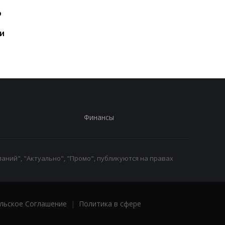
Шесть смартфонов за
Назван самый люби
ю
год: Nothing готовит
iPhone пользователе
самый масштабный
и это не новый флаг
и
запуск в своей истории
Финансы
аний", "Актуально", "Промо", публикуются на правах
льское Соглашение
|
Политика в сфере