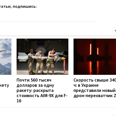
татьи, подпишись:
Почти 560 тысяч
Скорость свыше 340
кету
долларов за одну
ч: в Украине
ракету: раскрыта
представили новый
стоимость AIM-9X для F-
дрон-перехватчик Z
16