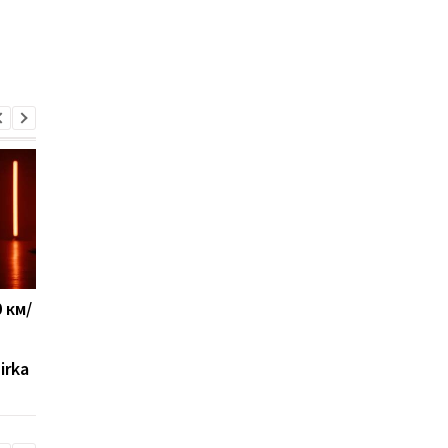
 км/
Что будет, если
Ученые выяснили, ч
каждый день пить
ускоряет старение
газированную воду
организма на самом
irka
деле