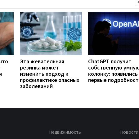
что
Эта жевательная
ChatGPT получит
е
резинка может
собственную умну
м
изменить подход к
колонку: появились
профилактике опасных
первые подробност
заболеваний
Недвижимость
Новости