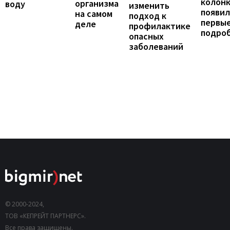
колонк
организма
воду
изменить
появил
на самом
подход к
первы
деле
профилактике
подро
опасных
заболеваний
© 2000-2024,
ТОВ «КЕПРЕЙТ ПАРТНЕРС».
Все права защищены.