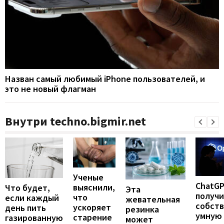
Назван самый любимый iPhone пользователей, и
это не новый флагман
Внутри techno.bigmir.net
Ученые
ChatG
выяснили,
Что будет,
Эта
получ
что
если каждый
жевательная
собст
ускоряет
день пить
резинка
умную
старение
газированную
может