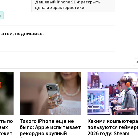
Дешевый iPhone SE 4: раскрыты
цена и характеристики
i
татьи, подпишись:
ть по
Такого iPhone еще не
Какими компьютер
вых
было: Apple испытывает
пользуются геймер
может
рекордно крупный
2026 году: Steam