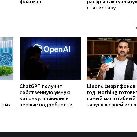
флагман
раскрыл актуальну
статистику
ChatGPT получит
Шесть смартфонов 
собственную умную
год: Nothing готови
колонку: появились
самый масштабный
сных
первые подробности
запуск в своей ист