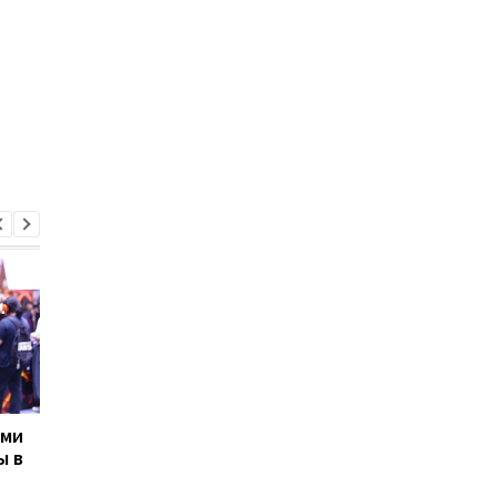
ами
Полностью стеклянный
Apple готовит
ы в
корпус и рекордная
неожиданный гадже
тонкость: появились
для спортсменов