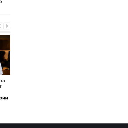
ю
новые подробности
iPhone 20
за
Назван самый любимый
Apple скупает памят
т
iPhone пользователей,
любой цене, но нов
и это не новый флагман
iPhone все равно мо
ории
не хватить